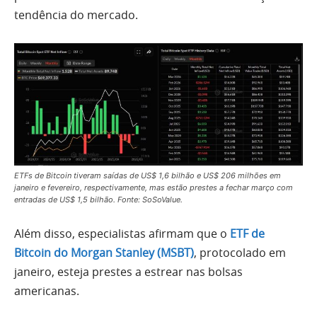
tendência do mercado.
ETFs de Bitcoin tiveram saídas de US$ 1,6 bilhão e US$ 206 milhões em
janeiro e fevereiro, respectivamente, mas estão prestes a fechar março com
entradas de US$ 1,5 bilhão. Fonte: SoSoValue.
Além disso, especialistas afirmam que o
ETF de
Bitcoin do Morgan Stanley (MSBT)
, protocolado em
janeiro, esteja prestes a estrear nas bolsas
americanas.