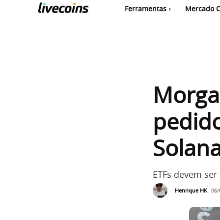
Ferramentas
Mercado C
Morga
pedido
Solan
ETFs devem ser
Henrique HK
06/