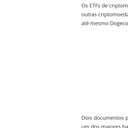
Os ETFs de cripto
outras criptomoeda
até mesmo Dogecoi
Dois documentos pu
um dos maiores ba