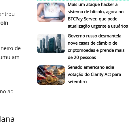
Mais um ataque hacker a
sistema de bitcoin, agora no
entrou
BTCPay Server, que pede
coin
atualização urgente a usuários
Governo russo desmantela
nove casas de câmbio de
aneiro de
criptomoedas e prende mais
acumulam
de 20 pessoas
s
Senado americano adia
votação do Clarity Act para
setembro
ano ao
lana