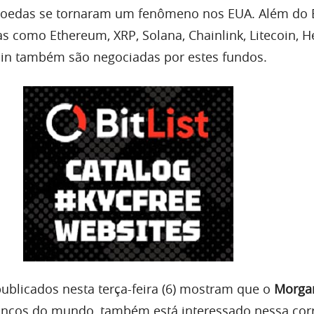
moedas se tornaram um fenômeno nos EUA. Além do B
s como Ethereum, XRP, Solana, Chainlink, Litecoin, H
n também são negociadas por estes fundos.
blicados nesta terça-feira (6) mostram que o
Morgan
ncos do mundo, também está interessado nessa corr