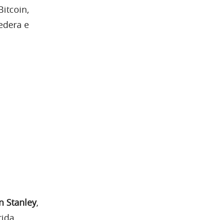
itcoin,
edera e
 Stanley
,
ida.