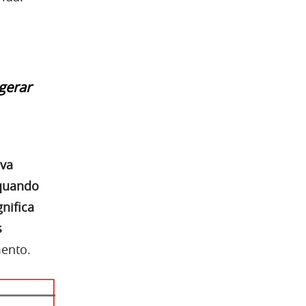
gerar
iva
 quando
nifica
s
ento.