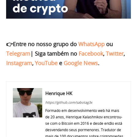
👉Entre no nosso grupo do
WhatsApp
ou
Telegram
|
Siga também no
Facebook
,
Twitter
,
Instagram
,
YouTube
e
Google News
.
Henrique HK
https://github.com/sabotag3x
Formado em desenvolvimento web há mais
de 20 anos, Henrique Kalashnikov encontrou-
se com o Bitcoin em 2016 e desde então está
desvendando seus pormenores. Tradutor de
mais de 100 documentos sobre criptomoedas