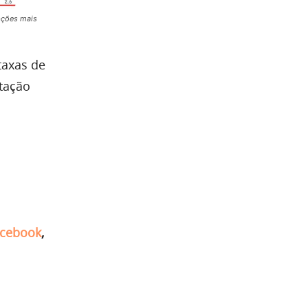
pções mais
taxas de
tação
cebook
,