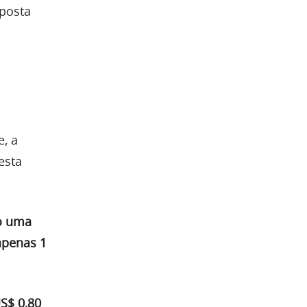
posta
, a
esta
ão uma
 apenas 1
S$ 0,80