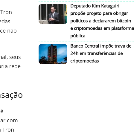
Deputado Kim Kataguiri
 Tron
propõe projeto para obrigar
oedas
políticos a declararem bitcoin
e criptomoedas em plataforma
nce não
pública
Banco Central impõe trava de
24h em transferências de
nal, seus
criptomoedas
ria rede
nsação
 é
dar com
a Tron