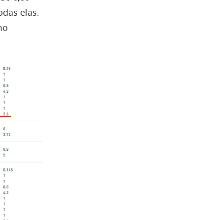
odas elas.
mo