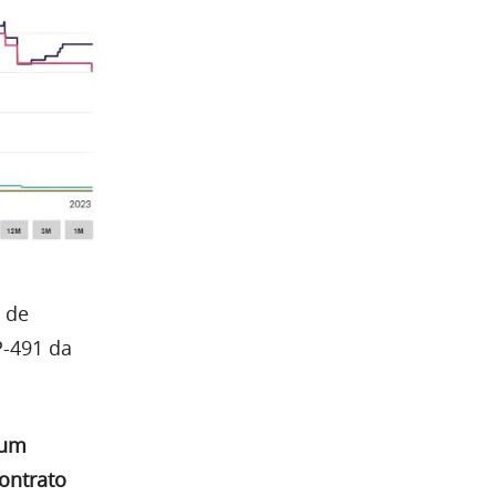
 de
P-491 da
 um
ontrato