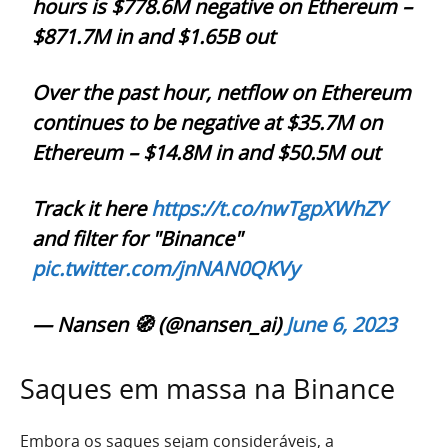
hours is $778.6M negative on Ethereum –
$871.7M in and $1.65B out
Over the past hour, netflow on Ethereum
continues to be negative at $35.7M on
Ethereum – $14.8M in and $50.5M out
Track it here
https://t.co/nwTgpXWhZY
and filter for "Binance"
pic.twitter.com/jnNAN0QKVy
— Nansen 🧭 (@nansen_ai)
June 6, 2023
Saques em massa na Binance
Embora os saques sejam consideráveis, a