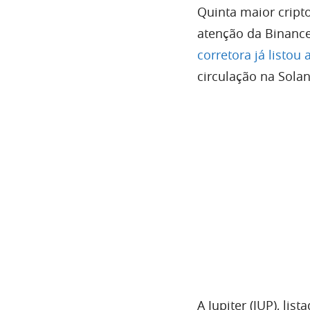
Quinta maior crip
atenção da Binanc
corretora já listo
circulação na Solan
A Jupiter (JUP), li