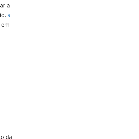
ar a
ão,
a
s em
to da