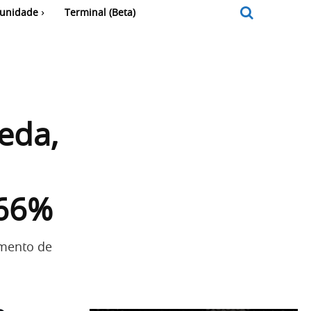
unidade
Terminal (Beta)
eda,
366%
umento de