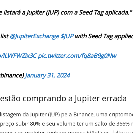
 listará a Jupiter (JUP) com a Seed Tag aplicada.”
list
@JupiterExchange
$JUP
with Seed Tag applied
co/lLWFWZix3C
pic.twitter.com/fq8aB9g0Nw
binance)
January 31, 2024
 estão comprando a Jupiter errada
listagem da Jupiter (JUP) pela Binance, uma criptom
preço subir 80% e seu volume ter um salto de 366% 
Embora os projetos tenham nomes idênticos, faltou 