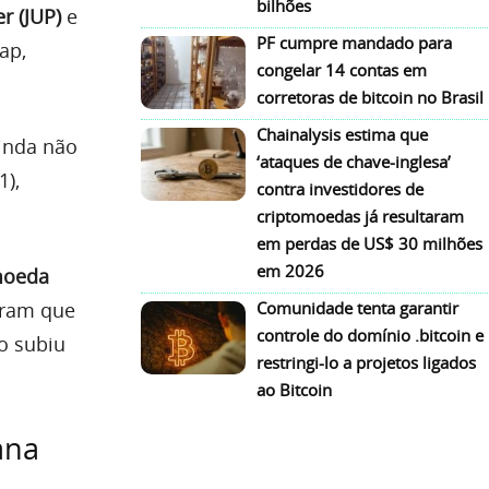
bilhões
er (JUP)
e
PF cumpre mandado para
ap,
congelar 14 contas em
corretoras de bitcoin no Brasil
Chainalysis estima que
inda não
‘ataques de chave-inglesa’
1),
contra investidores de
criptomoedas já resultaram
em perdas de US$ 30 milhões
em 2026
moeda
Comunidade tenta garantir
tram que
controle do domínio .bitcoin e
o subiu
restringi-lo a projetos ligados
ao Bitcoin
ana