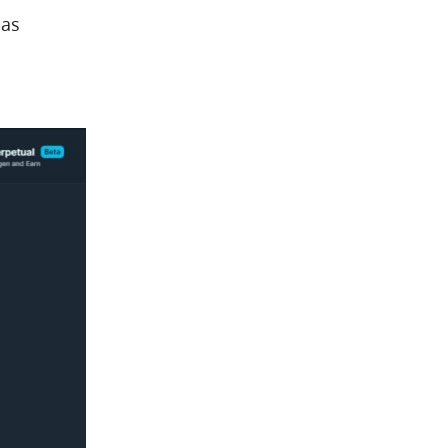
das
a