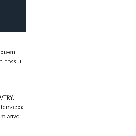
a quem
o possui
P/TRY
.
riptomoeda
um ativo