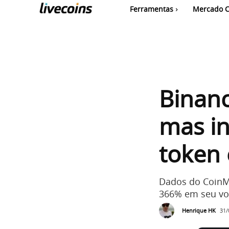
Ferramentas
Mercado C
Binanc
mas i
token 
Dados do CoinM
366% em seu vol
Henrique HK
31/