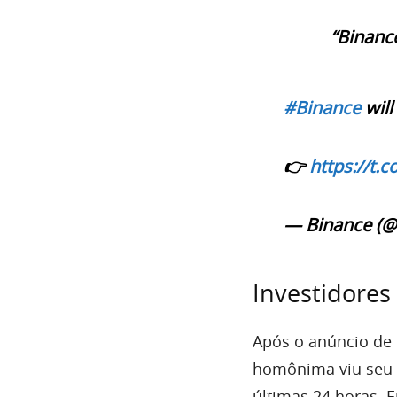
“Binance
#Binance
will 
👉
https://t.
— Binance (@
Investidores
Após o anúncio de 
homônima viu seu 
últimas 24 horas. 