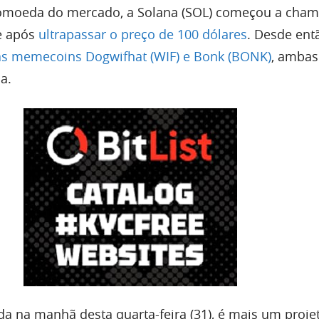
tomoeda do mercado, a Solana (SOL) começou a cham
e após
ultrapassar o preço de 100 dólares
. Desde ent
u as memecoins Dogwifhat (WIF) e Bonk (BONK)
, amba
a.
stada na manhã desta quarta-feira (31), é mais um proje