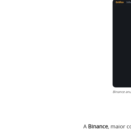
Binance anu
A
Binance
, maior 