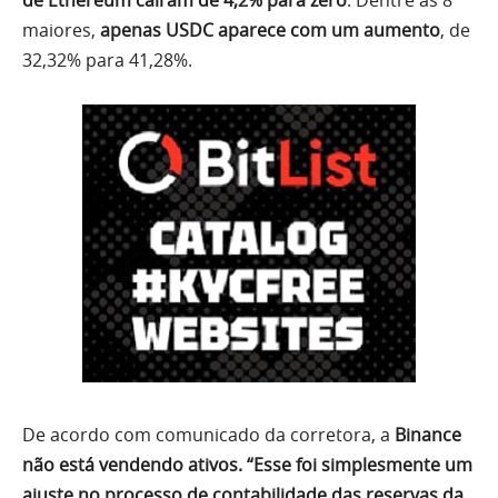
de Ethereum caíram de 4,2% para zero
. Dentre as 8
maiores,
apenas USDC aparece com um aumento
, de
32,32% para 41,28%.
De acordo com comunicado da corretora, a
Binance
não está vendendo ativos.
“Esse foi simplesmente um
ajuste no processo de contabilidade das reservas da