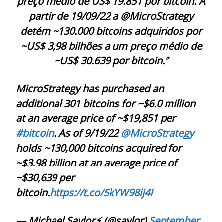
preço médio de US$ 19.851 por bitcoin. A
partir de 19/09/22 a @MicroStrategy
detém ~130.000 bitcoins adquiridos por
~US$ 3,98 bilhões a um preço médio de
~US$ 30.639 por bitcoin.”
MicroStrategy has purchased an
additional 301 bitcoins for ~$6.0 million
at an average price of ~$19,851 per
#bitcoin
. As of 9/19/22
@MicroStrategy
holds ~130,000 bitcoins acquired for
~$3.98 billion at an average price of
~$30,639 per
bitcoin.
https://t.co/5kYW98ij4I
— Michael Saylor⚡️ (@saylor)
September