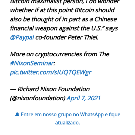
Bitcoin maximalist person, I do wonder
whether if at this point Bitcoin should
also be thought of in part as a Chinese
financial weapon against the U.S.” says
@Paypal
co-founder Peter Thiel.
More on cryptocurrencies from The
#NixonSeminar
:
pic.twitter.com/sIUQTQEWgr
— Richard Nixon Foundation
(@nixonfoundation)
April 7, 2021
🔔 Entre em nosso grupo no WhatsApp e fique
atualizado.