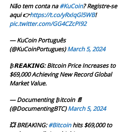
Não tem conta na
#KuCoin
? Registre-se
aqui 👉
https://t.co/yRxIqGl5WB
!
pic.twitter.com/GG4CZcPI92
— KuCoin Português
(@KuCoinPortugues)
March 5, 2024
₿𝗥𝗘𝗔𝗞𝗜𝗡𝗚: Bitcoin Price Increases to
$69,000 Achieving New Record Global
Market Value.
— Documenting ₿itcoin 📄
(@DocumentingBTC)
March 5, 2024
💥 BREAKING:
#Bitcoin
hits $69,000 to