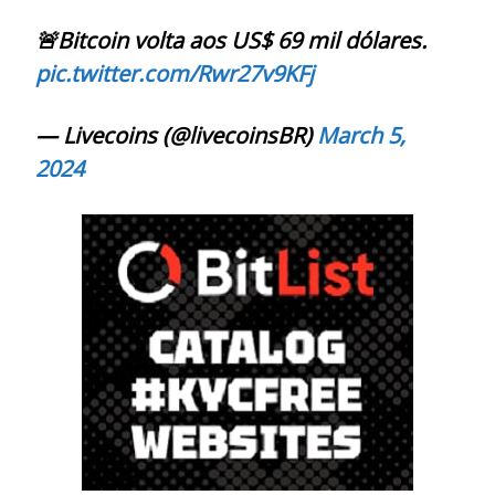
🚨Bitcoin volta aos US$ 69 mil dólares.
pic.twitter.com/Rwr27v9KFj
— Livecoins (@livecoinsBR)
March 5,
2024