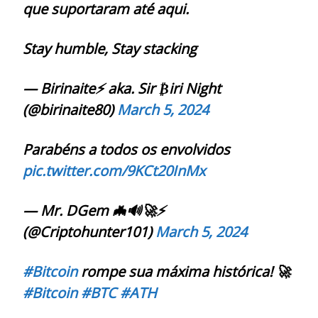
que suportaram até aqui.
Stay humble, Stay stacking
— Birinaite⚡️ aka. Sir ₿iri Night
(@birinaite80)
March 5, 2024
Parabéns a todos os envolvidos
pic.twitter.com/9KCt20InMx
— Mr. DGem 🦇🔊🚀⚡️
(@Criptohunter101)
March 5, 2024
#Bitcoin
rompe sua máxima histórica! 🚀
#Bitcoin
#BTC
#ATH