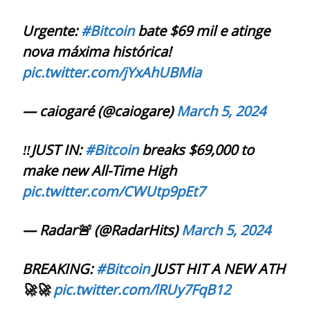
Urgente:
#Bitcoin
bate $69 mil e atinge
nova máxima histórica!
pic.twitter.com/jYxAhUBMia
— caiogaré (@caiogare)
March 5, 2024
‼️JUST IN:
#Bitcoin
breaks $69,000 to
make new All-Time High
pic.twitter.com/CWUtp9pEt7
— Radar🚨 (@RadarHits)
March 5, 2024
BREAKING:
#Bitcoin
JUST HIT A NEW ATH
🚀🚀
pic.twitter.com/lRUy7FqB12