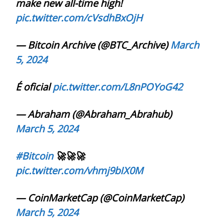
make new all-time high!
pic.twitter.com/cVsdhBxOjH
— Bitcoin Archive (@BTC_Archive)
March
5, 2024
É oficial
pic.twitter.com/L8nPOYoG42
— Abraham (@Abraham_Abrahub)
March 5, 2024
#Bitcoin
🚀🚀🚀
pic.twitter.com/vhmj9bIX0M
— CoinMarketCap (@CoinMarketCap)
March 5, 2024