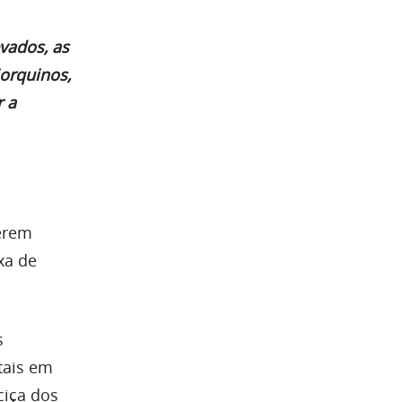
vados, as
iorquinos,
r a
uerem
xa de
s
tais em
ciça dos