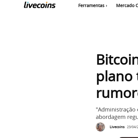
Ferramentas
Mercado C
Bitco
plano 
rumor
"Administração 
abordagem regul
Livecoins
23/04/