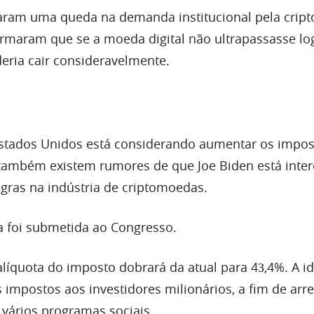
taram uma queda na demanda institucional pela crip
firmaram que se a moeda digital não ultrapassasse log
deria cair consideravelmente.
Estados Unidos está considerando aumentar os impos
 também existem rumores de que Joe Biden está inte
gras na indústria de criptomoedas.
ta foi submetida ao Congresso.
líquota do imposto dobrará da atual para 4З,4%. A id
 impostos aos investidores milionários, a fim de arr
 vários programas sociais.