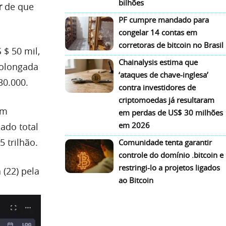
bilhões
r
de que
PF cumpre mandado para
congelar 14 contas em
corretoras de bitcoin no Brasil
 $ 50 mil,
Chainalysis estima que
rolongada
‘ataques de chave-inglesa’
30.000.
contra investidores de
criptomoedas já resultaram
em
em perdas de US$ 30 milhões
em 2026
cado total
 trilhão.
Comunidade tenta garantir
controle do domínio .bitcoin e
restringi-lo a projetos ligados
 (22) pela
ao Bitcoin