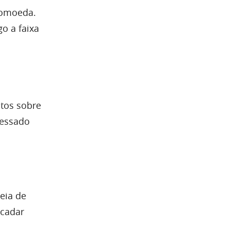
tomoeda.
o a faixa
tos sobre
ressado
eia de
ecadar