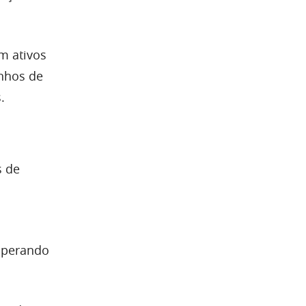
m ativos
anhos de
.
s de
esperando