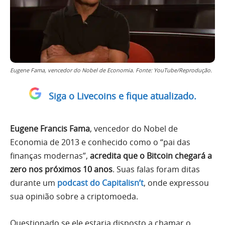
Eugene Fama, vencedor do Nobel de Economia. Fonte: YouTube/Reprodução.
Siga o Livecoins e fique atualizado.
Eugene Francis Fama
, vencedor do Nobel de
Economia de 2013 e conhecido como o “pai das
finanças modernas”,
acredita que o Bitcoin chegará a
zero nos próximos 10 anos
. Suas falas foram ditas
durante um
podcast do Capitalisn’t
, onde expressou
sua opinião sobre a criptomoeda.
Questionado se ele estaria disposto a chamar o