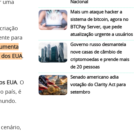
ir uma
Nacional
Mais um ataque hacker a
sistema de bitcoin, agora no
BTCPay Server, que pede
criação
atualização urgente a usuários
ente para
Governo russo desmantela
gumenta
nove casas de câmbio de
a dos EUA
.
criptomoedas e prende mais
de 20 pessoas
Senado americano adia
dos EUA
. O
votação do Clarity Act para
o país, é
setembro
 mundo.
 cenário,