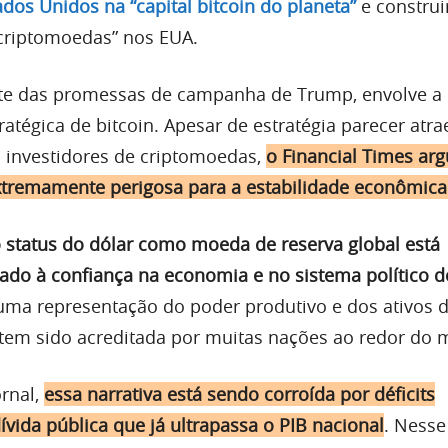
dos Unidos na “capital bitcoin do planeta”
e constru
criptomoedas” nos EUA.
arte das promessas de campanha de Trump, envolve a 
atégica de bitcoin. Apesar de estratégia parecer atra
 investidores de criptomoedas,
o Financial Times ar
 extremamente perigosa para a estabilidade econômic
 status do dólar como moeda de reserva global está
gado à confiança na economia e no sistema político 
 uma representação do poder produtivo e dos ativos d
 tem sido acreditada por muitas nações ao redor do
ornal,
essa narrativa está sendo corroída por déficits
vida pública que já ultrapassa o PIB nacional
. Nesse