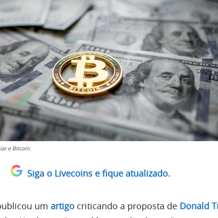
ar e Bitcoin.
Siga o Livecoins e fique atualizado.
ublicou um
artigo
criticando a proposta de
Donald T