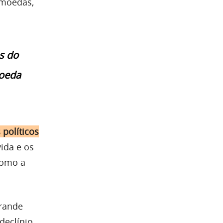
 moedas,
s do
oeda
 políticos
vida e os
como a
grande
declínio