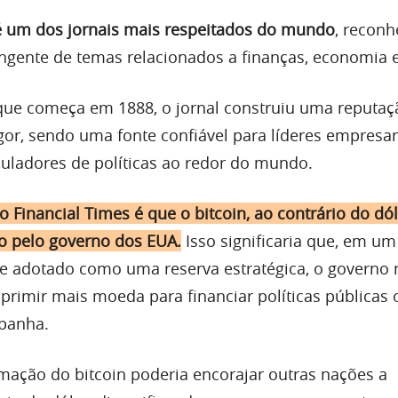
é um dos jornais mais respeitados do mundo
, reconh
ngente de temas relacionados a finanças, economia e 
que começa em 1888, o jornal construiu uma reputaç
gor, sendo uma fonte confiável para líderes empresari
muladores de políticas ao redor do mundo.
 do Financial Times é que o bitcoin, ao contrário do dó
o pelo governo dos EUA.
Isso significaria que, em um
se adotado como uma reserva estratégica, o governo 
primir mais moeda para financiar políticas públicas 
panha.
imação do bitcoin poderia encorajar outras nações a