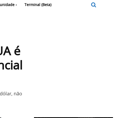
unidade
Terminal (Beta)
UA é
ncial
 dólar, não