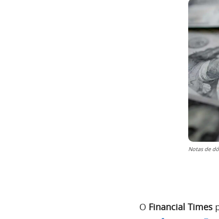
Notas de dól
O
Financial Times
p