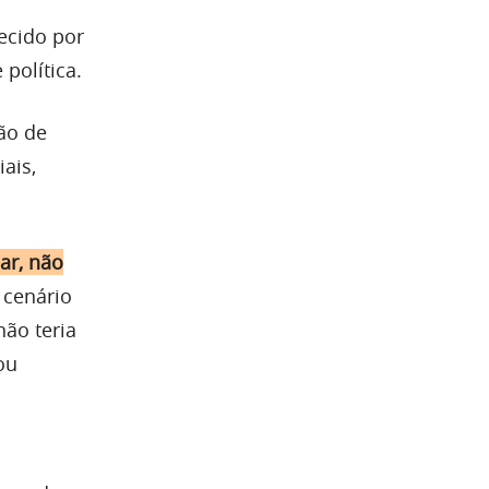
ecido por
política.
ão de
ais,
lar, não
 cenário
não teria
ou