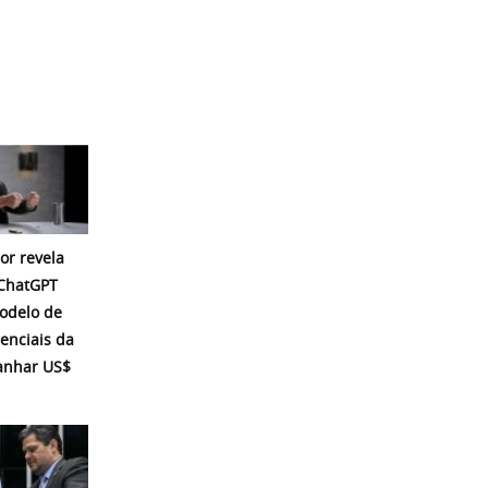
or revela
 ChatGPT
modelo de
enciais da
ganhar US$