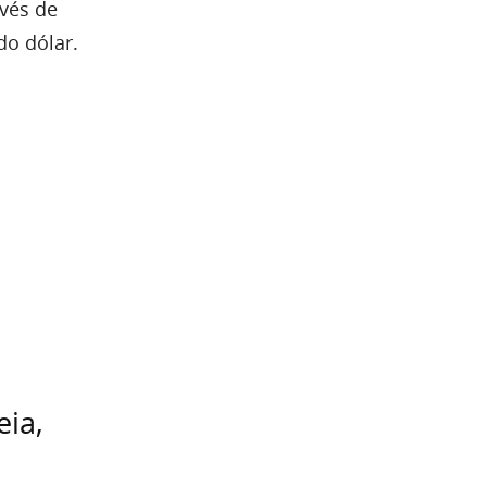
avés de
do dólar.
eia,