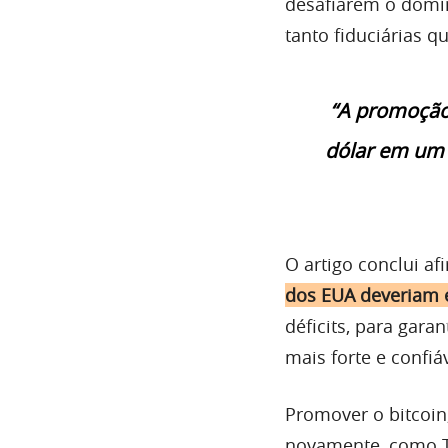
desafiarem o domín
tanto fiduciárias qu
“A promoção 
dólar em um
O artigo conclui a
dos EUA deveriam e
déficits, para gar
mais forte e confi
Promover o bitcoin
novamente, como Tr