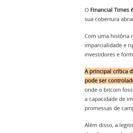
O
Financial Times 
sua cobertura abra
Com uma história 
imparcialidade e ri
investidores e for
A principal crítica
pode ser controlad
onde o bitcoin fos
a capacidade de im
promessas de cam
Além disso, a legit