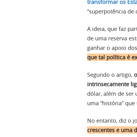
transformar os Esta
“superpotência de 
A ideia, que faz p
de uma reserva estr
ganhar o apoio dos
que tal política é
Segundo o artigo,
o
intrinsecamente li
dólar, além de ser
uma “história” que
No entanto, diz o j
crescentes e uma dí