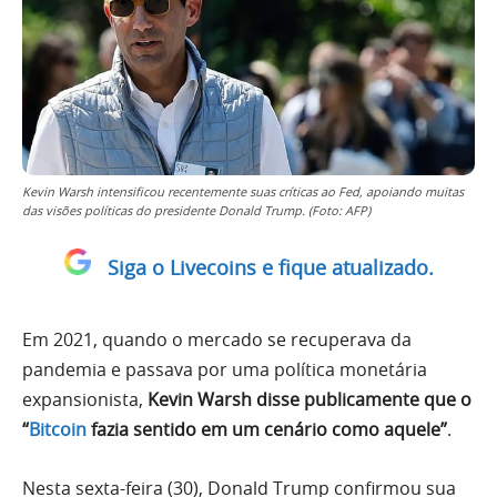
Kevin Warsh intensificou recentemente suas críticas ao Fed, apoiando muitas
das visões políticas do presidente Donald Trump. (Foto: AFP)
Siga o Livecoins e fique atualizado.
Em 2021, quando o mercado se recuperava da
pandemia e passava por uma política monetária
expansionista,
Kevin Warsh disse publicamente que o
“
Bitcoin
fazia sentido em um cenário como aquele”
.
Nesta sexta-feira (30), Donald Trump confirmou sua