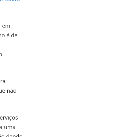
up em
ho é de
m
pra
que não
erviços
ia uma
não dando