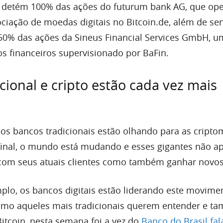
E detém 100% das ações do futurum bank AG, que op
ciação de moedas digitais no Bitcoin.de, além de ser
 e 50% das ações da Sineus Financial Services GmbH, u
os financeiros supervisionado por BaFin.
cional e cripto estão cada vez mais
sos bancos tradicionais estão olhando para as cript
final, o mundo está mudando e esses gigantes não a
com seus atuais clientes como também ganhar novos
mplo, os bancos digitais estão liderando este movime
esmo aqueles mais tradicionais querem entender e t
Bitcoin, nesta semana foi a vez do
Banco do Brasil fal