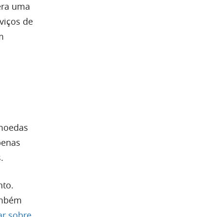
era uma
viços de
m
omoedas
penas
.
nto.
ambém
ar sobre