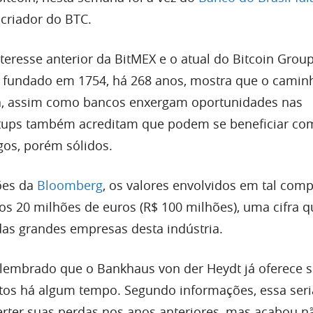
, criador do BTC.
nteresse anterior da BitMEX e o atual do Bitcoin Gro
fundado em 1754, há 268 anos, mostra que o camin
a, assim como bancos enxergam oportunidades nas
rtups também acreditam que podem se beneficiar co
gos, porém sólidos.
ões da
Bloomberg
, os valores envolvidos em tal com
dos 20 milhões de euros (R$ 100 milhões), uma cifra 
as grandes empresas desta indústria.
lembrado que o Bankhaus von der Heydt já oferece s
ptos há algum tempo. Segundo informações, essa ser
verter suas perdas nos anos anteriores, mas acabou 