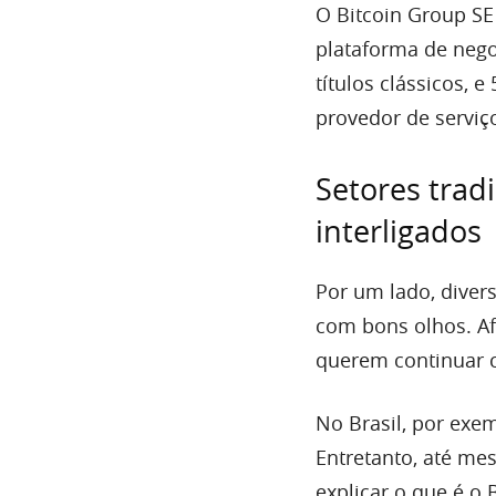
O Bitcoin Group S
plataforma de nego
títulos clássicos,
provedor de serviç
Setores tradi
interligados
Por um lado, diver
com bons olhos. A
querem continuar 
No Brasil, por exe
Entretanto, até m
explicar o que é o 