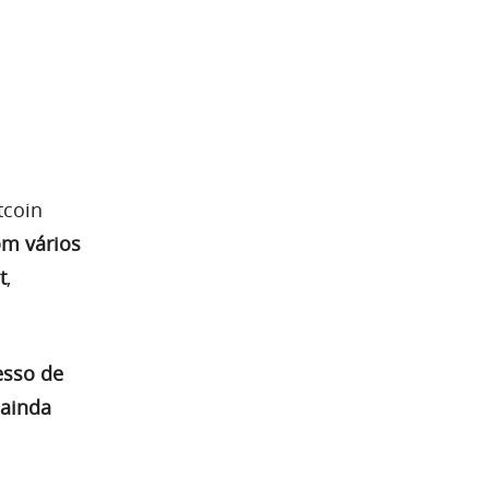
tcoin
om vários
t
,
esso de
 ainda