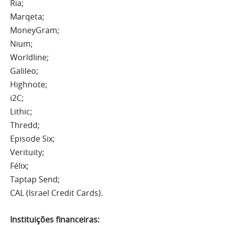
Ria;
Marqeta;
MoneyGram;
Nium;
Worldline;
Galileo;
Highnote;
i2C;
Lithic;
Thredd;
Episode Six;
Verituity;
Félix;
Taptap Send;
CAL (Israel Credit Cards).
Instituições financeiras: