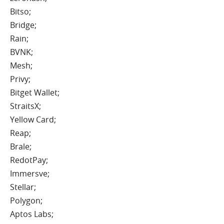
Bitso;
Bridge;
Rain;
BVNK;
Mesh;
Privy;
Bitget Wallet;
StraitsX;
Yellow Card;
Reap;
Brale;
RedotPay;
Immersve;
Stellar;
Polygon;
Aptos Labs;