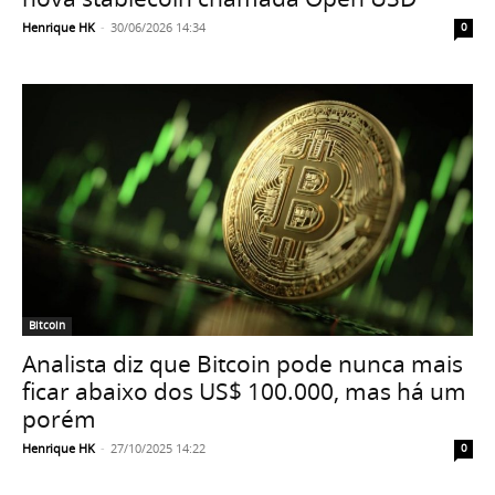
Henrique HK
-
30/06/2026 14:34
0
Bitcoin
Analista diz que Bitcoin pode nunca mais
ficar abaixo dos US$ 100.000, mas há um
porém
Henrique HK
-
27/10/2025 14:22
0