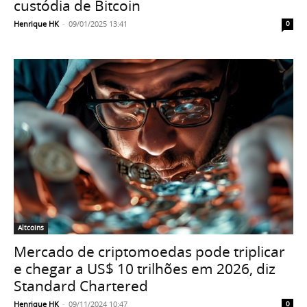
custódia de Bitcoin
Henrique HK
-
09/01/2025 13:41
0
Altcoins
Mercado de criptomoedas pode triplicar
e chegar a US$ 10 trilhões em 2026, diz
Standard Chartered
Henrique HK
-
09/11/2024 10:47
0