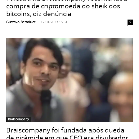
compra de criptomoeda do sheik dos
bitcoins, diz denúncia
Gustavo Bertolucci
-
17/01/2023 15:51
0
Braiscompany
Braiscompany foi fundada após queda
de pirâmide em que CEO era divulgador