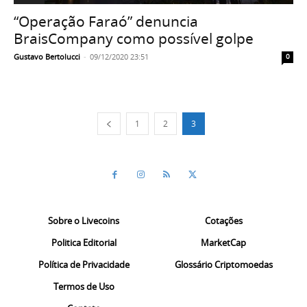
“Operação Faraó” denuncia
BraisCompany como possível golpe
Gustavo Bertolucci
-
09/12/2020 23:51
0
1
2
3
Sobre o Livecoins
Cotações
Politica Editorial
MarketCap
Política de Privacidade
Glossário Criptomoedas
Termos de Uso