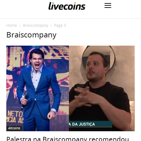
Home
Braiscompany
Page 3
Braiscompany
Altcoins
Palestra na Braiscompany recomendou