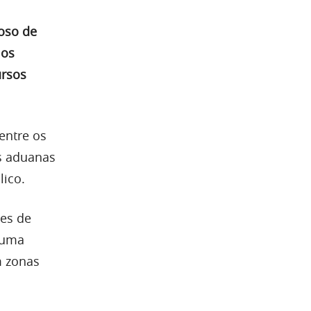
ioso de
los
ursos
entre os
as aduanas
lico.
des de
u uma
m zonas