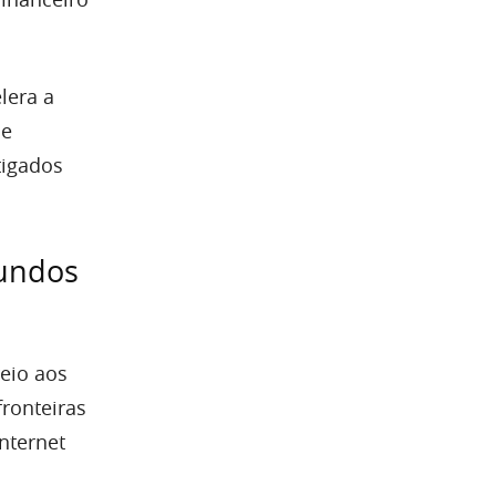
lera a
de
tigados
fundos
eio aos
ronteiras
nternet