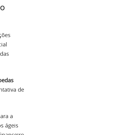
ão
ções
ial
 das
moedas
ntativa de
ara a
s ágeis
financeiro