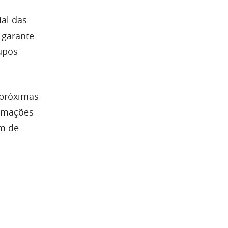
ial das
 garante
upos
 próximas
ormações
em de