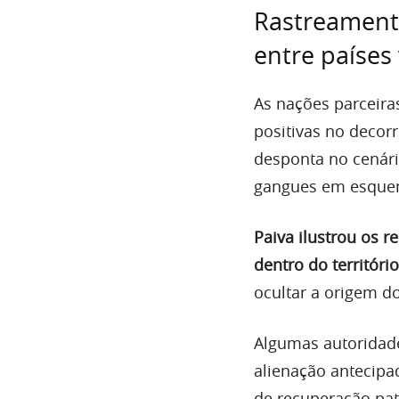
Rastreament
entre países
As nações parceira
positivas no decorr
desponta no cenár
gangues em esque
Paiva ilustrou os 
dentro do territóri
ocultar a origem do
Algumas autoridade
alienação antecipa
de recuperação pat