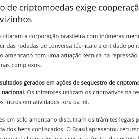
o de criptomoedas exige cooperaç
 vizinhos
s citaram a corporação brasileira com inúmeras men
er das rodadas de conversa técnica e a entidade polic
io americano com uma atuação técnica na repressão
mas complexos.
resultados gerados em ações de sequestro de cripto
o nacional.
Os infratores utilizam os criptoativos na te
s lucros em atividades fora da lei.
s em solo americano discutiram os trâmites legais p
da dos bens confiscados. O Brasil apresentou recurso
rimonial elaborados para secar as fontes de custeio 