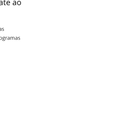
ate ao
as
programas