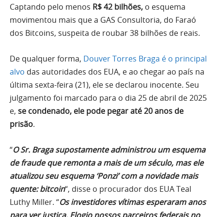
Captando pelo menos
R$ 42 bilhões,
o esquema
movimentou mais que a GAS Consultoria, do Faraó
dos Bitcoins, suspeita de roubar 38 bilhões de reais.
De qualquer forma,
Douver Torres Braga é o principal
alvo
das autoridades dos EUA, e ao chegar ao país na
última sexta-feira (21), ele se declarou inocente. Seu
julgamento foi marcado para o dia 25 de abril de 2025
e,
se condenado, ele pode pegar até 20 anos de
prisão
.
“
O Sr. Braga supostamente administrou um esquema
de fraude que remonta a mais de um século, mas ele
atualizou seu esquema ‘Ponzi’ com a novidade mais
quente: bitcoin
“, disse o procurador dos EUA Teal
Luthy Miller. “
Os investidores vítimas esperaram anos
para ver justiça. Elogio nossos parceiros federais no