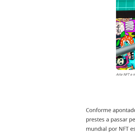
Arte NFT e m
Conforme apontado
prestes a passar p
mundial por NFT es