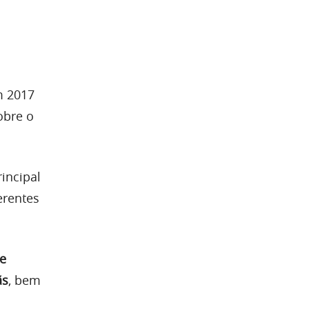
m 2017
obre o
rincipal
erentes
 e
ãs
, bem