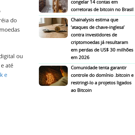
congelar 14 contas em
corretoras de bitcoin no Brasil
o
réia do
Chainalysis estima que
‘ataques de chave-inglesa’
tomoedas
contra investidores de
criptomoedas já resultaram
em perdas de US$ 30 milhões
igital ou
em 2026
 e até
Comunidade tenta garantir
k e
controle do domínio .bitcoin e
restringi-lo a projetos ligados
ao Bitcoin