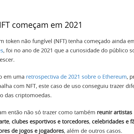
NFT começam em 2021
m token não fungível (NFT) tenha começado ainda e
es
, foi no ano de 2021 que a curiosidade do público s
escer.
do em uma
retrospectiva de 2021 sobre o Ethereum
, p
balha com NFT, este caso de uso conseguiu trazer dif
do das criptomoedas.
am então não só trazer como também
reunir artistas
arte
,
clubes esportivos e torcedores
,
celebridades e f
res de jogos e jogadores
, além de outros casos.