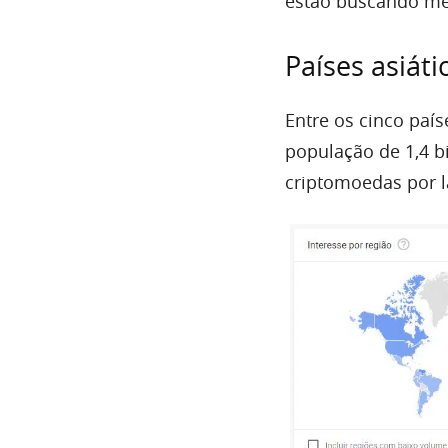
estão buscando men
Países asiát
Entre os cinco paí
população de 1,4 b
criptomoedas por l