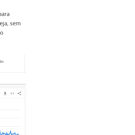
para
seja, sem
ão