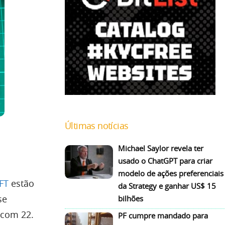
Últimas notícias
Michael Saylor revela ter
usado o ChatGPT para criar
modelo de ações preferenciais
FT
estão
da Strategy e ganhar US$ 15
se
bilhões
 com 22.
PF cumpre mandado para