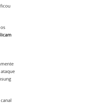
ficou
los
plicam
amente
o ataque
amsung
 canal