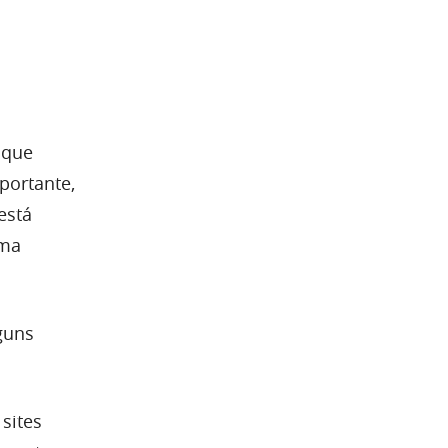
 que
portante,
está
uma
guns
sites