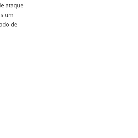
de ataque
nas um
cado de