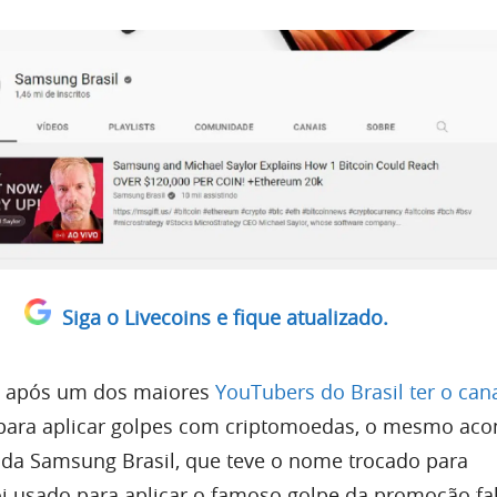
Siga o Livecoins e fique atualizado.
s após um dos maiores
YouTubers do Brasil ter o can
para aplicar golpes com criptomoedas, o mesmo aco
l da Samsung Brasil, que teve o nome trocado para
foi usado para aplicar o famoso golpe da promoção fa