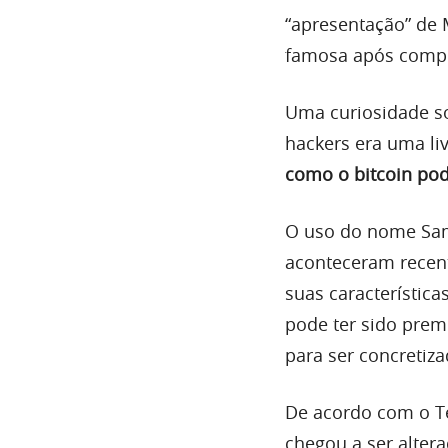
“apresentação” de 
famosa após compra
Uma curiosidade so
hackers era uma l
como o bitcoin pod
O uso do nome Sams
aconteceram recen
suas característica
pode ter sido pre
para ser concretiza
De acordo com o T
chegou a ser altera