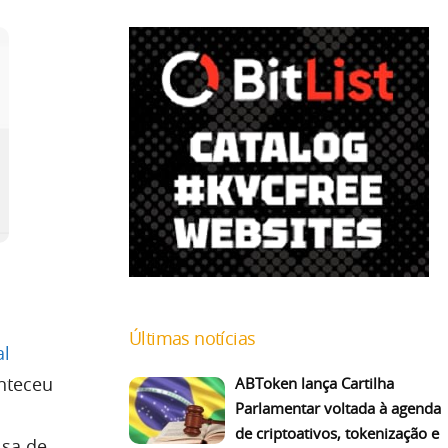
Últimas notícias
al
nteceu
ABToken lança Cartilha
Parlamentar voltada à agenda
de criptoativos, tokenização e
lsa de