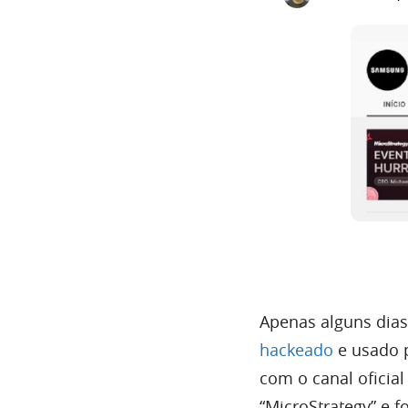
Apenas alguns dia
hackeado
e usado 
com o canal oficia
“MicroStrategy” e 