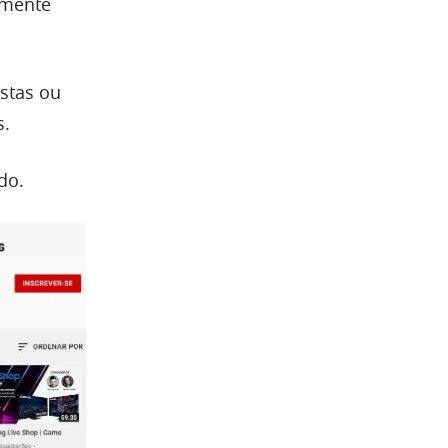
emente
stas ou
s.
do.