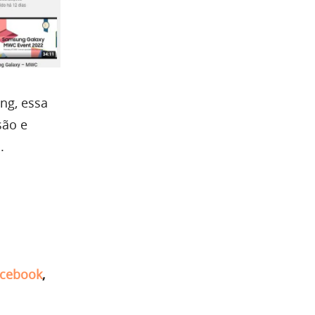
ng, essa
são e
.
cebook
,