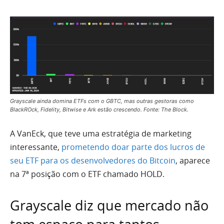
Grayscale ainda domina ETFs com o GBTC, mas outras gestoras como
BlackROck, Fidelity, Bitwise e Ark estão crescendo. Fonte: The Block.
A VanEck, que teve uma estratégia de marketing
interessante,
prometendo doar parte dos lucros de
seu ETF para os desenvolvedores do Bitcoin
, aparece
na 7ª posição com o ETF chamado HOLD.
Grayscale diz que mercado não