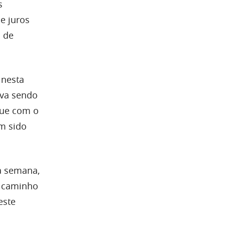
s
e juros
a de
 nesta
iva sendo
que com o
m sido
a semana,
O caminho
este