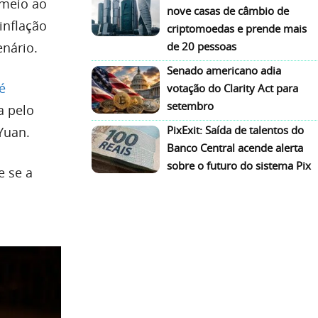
 meio ao
nove casas de câmbio de
inflação
criptomoedas e prende mais
nário.
de 20 pessoas
Senado americano adia
é
votação do Clarity Act para
setembro
a pelo
PixExit: Saída de talentos do
Yuan.
Banco Central acende alerta
sobre o futuro do sistema Pix
e se a