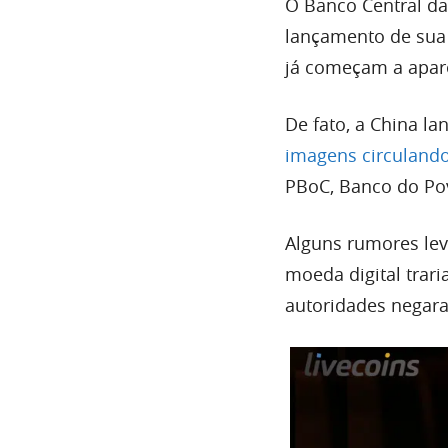
O Banco Central da
lançamento de sua
já começam a apar
De fato, a China l
imagens circulando
PBoC, Banco do Pov
Alguns rumores lev
moeda digital trari
autoridades negar