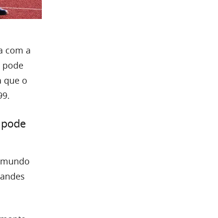
da com a
e pode
a que o
99.
o pode
o mundo
randes