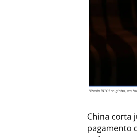
Bitcoin (BTC) no globo, em foc
China corta 
pagamento d