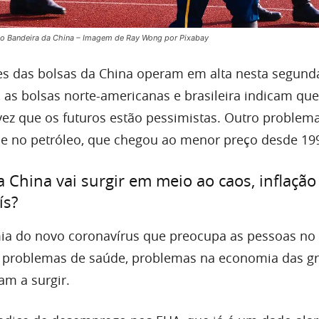
o Bandeira da China – Imagem de Ray Wong por Pixabay
ces das bolsas da China operam em alta nesta segun
 as bolsas norte-americanas e brasileira indicam qu
ez que os futuros estão pessimistas. Outro problem
se no petróleo, que chegou ao menor preço desde 19
a China vai surgir em meio ao caos, inflaçã
ís?
ia do novo coronavírus que preocupa as pessoas n
s problemas de saúde, problemas na economia das g
m a surgir.