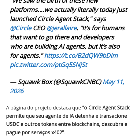
"We saw the birth of these new
platforms….we actually literally today just
launched Circle Agent Stack," says
@Circle
CEO
@jerallaire
. "It’s for humans
that want to go there and developers
who are building AI agents, but it’s also
for agents."
https://t.co/B2dQW9bDim
pic.twitter.com/ptGq5SNjSt
— Squawk Box (@SquawkCNBC)
May 11,
2026
A página do projeto destaca que
“o Circle Agent Stack
permite que seu agente de IA detenha e transacione
USDC e outros tokens entre blockchains, descubra e
pague por serviços x402”
.