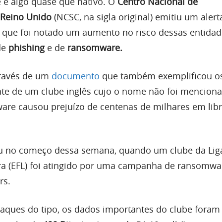
e é algo quase que nativo. O
Centro Nacional de
 Reino Unido
(NCSC, na sigla original) emitiu um alert
já que foi notado um aumento no risco dessas entida
de
phishing
e de
ransomware.
através de um
documento
que também exemplificou os
te de um clube inglês cujo o nome não foi mencion
re causou prejuízo de centenas de milhares em libr
u no começo dessa semana, quando um clube da Lig
rra (EFL) foi atingido por uma campanha de ransomwa
rs.
ques do tipo, os dados importantes do clube foram