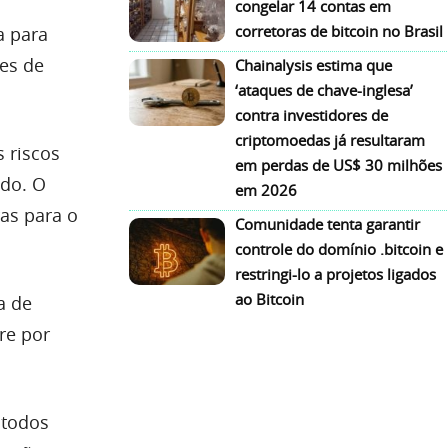
congelar 14 contas em
corretoras de bitcoin no Brasil
a para
des de
Chainalysis estima que
‘ataques de chave-inglesa’
contra investidores de
criptomoedas já resultaram
 riscos
em perdas de US$ 30 milhões
ado. O
em 2026
as para o
Comunidade tenta garantir
controle do domínio .bitcoin e
restringi-lo a projetos ligados
ao Bitcoin
a de
re por
 todos