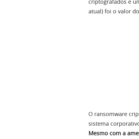
criptografados e u
atual) foi o valor d
O ransomware crip
sistema corporati
Mesmo com a ameaç