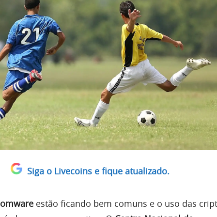
Siga o Livecoins e fique atualizado.
somware
estão ficando bem comuns e o uso das cri