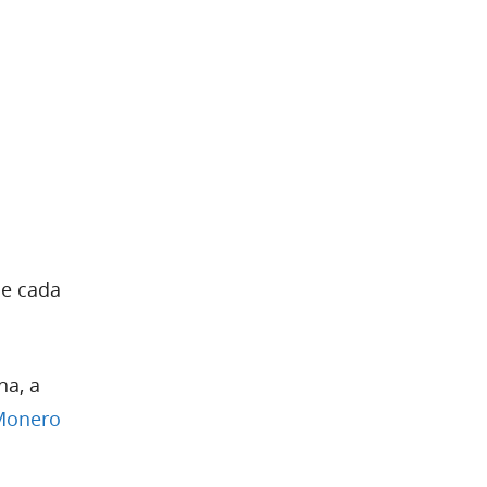
e cada
na, a
Monero