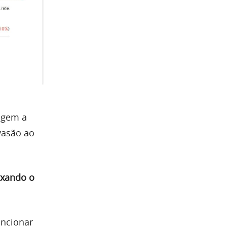
igem a
vasão ao
ixando o
uncionar