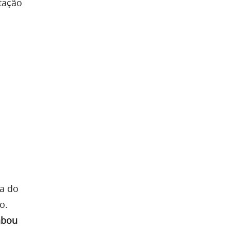
tação
a do
o.
abou