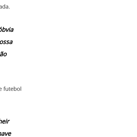
ada.
óbvia
nossa
tão
e futebol
heir
have