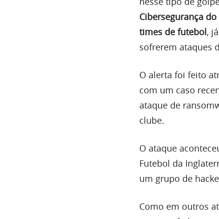
nesse tipo de golp
Cibersegurança do
times de futebol
, 
sofrerem ataques 
O alerta foi feito 
com um caso recen
ataque de ransomwa
clube.
O ataque acontece
Futebol da Inglate
um grupo de hacke
Como em outros ata