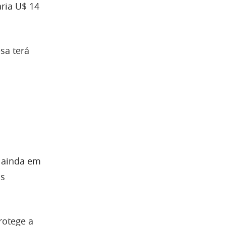
aria U$ 14
sa terá
a
o ainda em
os
rotege a