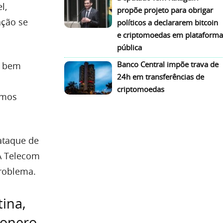
l,
propõe projeto para obrigar
ação se
políticos a declararem bitcoin
e criptomoedas em plataforma
pública
Banco Central impõe trava de
r bem
24h em transferências de
criptomoedas
imos
ataque de
 A Telecom
problema.
ina,
Monero