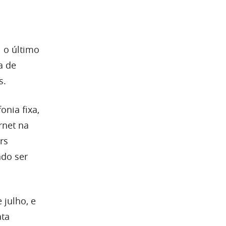
 o último
a de
s.
onia fixa,
rnet na
rs
ndo ser
 julho, e
ata