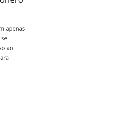
êm apenas
 se
so ao
para