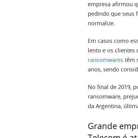
empresa afirmou q
pedindo que seus f
normalize.
Em casos como esse
lento e os cliente
ransomwares
têm s
anos, sendo consid
No final de 2019, 
ransomware, prejud
da Argentina, últim
Grande empr
Telecom é a