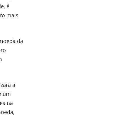
e, é
ito mais
omoeda da
ero
m
zara a
ue um
es na
moeda,