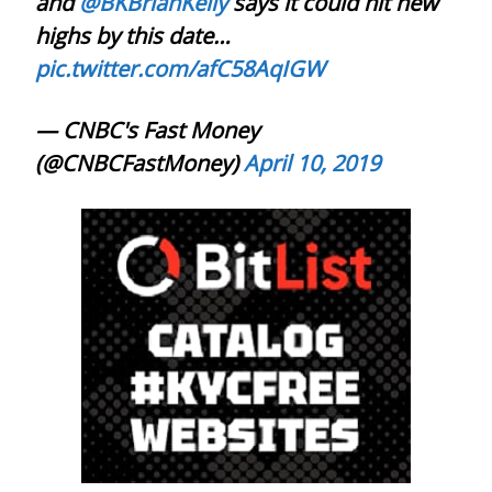
and
@BKBrianKelly
says it could hit new
highs by this date…
pic.twitter.com/afC58AqIGW
— CNBC's Fast Money
(@CNBCFastMoney)
April 10, 2019