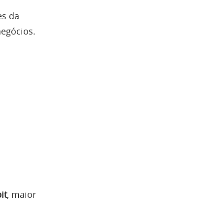
es da
negócios.
it
, maior