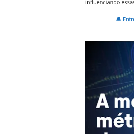
influenciando ess
🔔 Ent