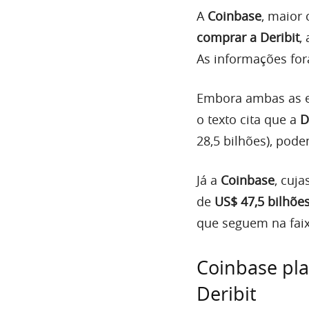
A
Coinbase
, maior
comprar a Deribit
,
As informações f
Embora ambas as e
o texto cita que a
D
28,5 bilhões), pode
Já a
Coinbase
, cuj
de
US$ 47,5 bilhõe
que seguem na faix
Coinbase pla
Deribit