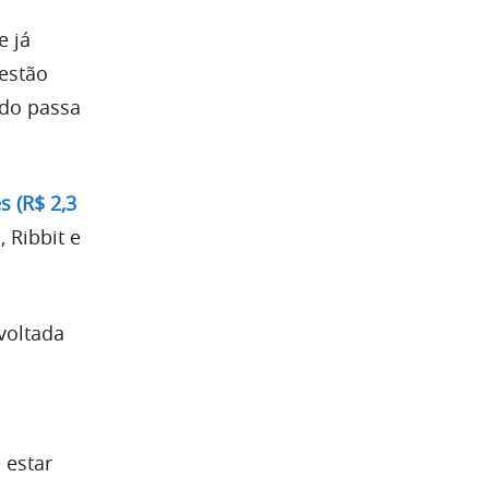
e já
estão
do passa
s (R$ 2,3
 Ribbit e
 voltada
 estar