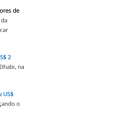
ores de
 da
car
S$ 2
Dhabi, na
u US$
rçando o