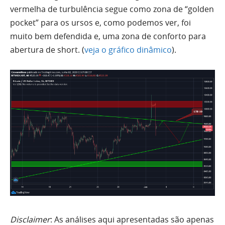
vermelha de turbulência segue como zona de “golden
pocket” para os ursos e, como podemos ver, foi
muito
bem
defendida e,
uma
zona de conforto para
abertura de short. (
veja o gráfico dinâmico
).
Disclaimer
: As análises aqui apresentadas são apenas