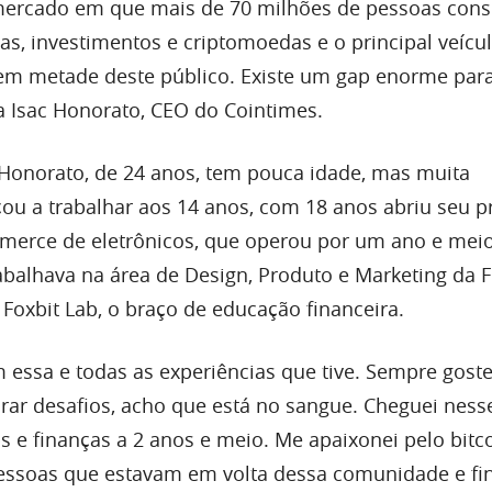
ercado em que mais de 70 milhões de pessoas con
as, investimentos e criptomoedas e o principal veícu
em metade deste público. Existe um gap enorme par
a Isac Honorato, CEO do Cointimes.
c Honorato, de 24 anos, tem pouca idade, mas muita
ou a trabalhar aos 14 anos, com 18 anos abriu seu p
merce de eletrônicos, que operou por um ano e meio
abalhava na área de Design, Produto e Marketing da F
Foxbit Lab, o braço de educação financeira.
 essa e todas as experiências que tive. Sempre goste
ar desafios, acho que está no sangue. Cheguei ness
s e finanças a 2 anos e meio. Me apaixonei pelo bitco
pessoas que estavam em volta dessa comunidade e fi