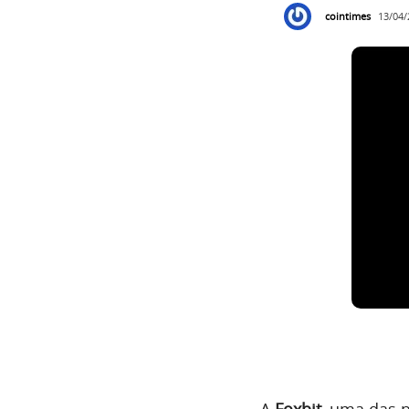
cointimes
13/04/
A
Foxbit
, uma das p