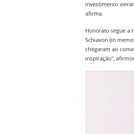
investimento vieram
afirma.
Honorato segue a m
Schiavon (in memor
chegaram ao coman
inspiração”, afirmo