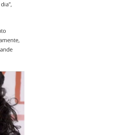
dia”,
uto
vamente,
rande