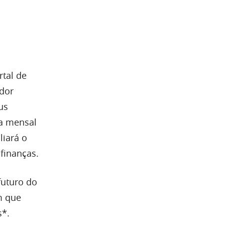
tal de
idor
us
ca mensal
liará o
finanças.
futuro do
m que
s*.