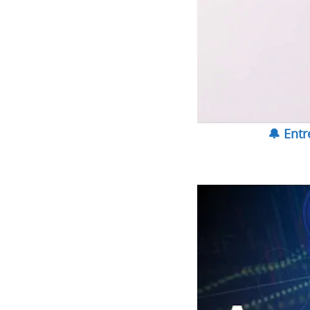
🔔 Ent