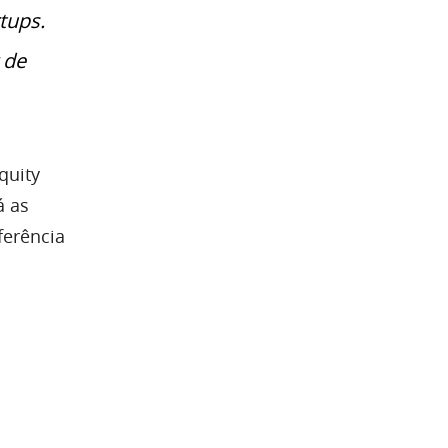
tups.
 de
quity
á as
ferência