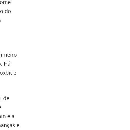
some
lo do
a
rimeiro
. Há
oxbit e
i de
e
in e a
nanças e