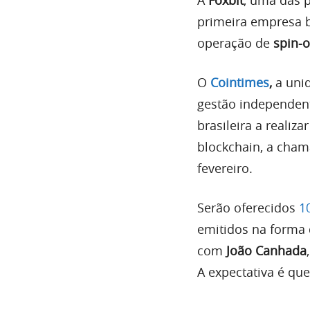
primeira empresa b
operação de
spin-o
O
Cointimes
,
a unid
gestão independen
brasileira a realiz
blockchain, a cha
fevereiro.
Serão oferecidos
1
emitidos na forma 
com
João Canhada
A expectativa é qu