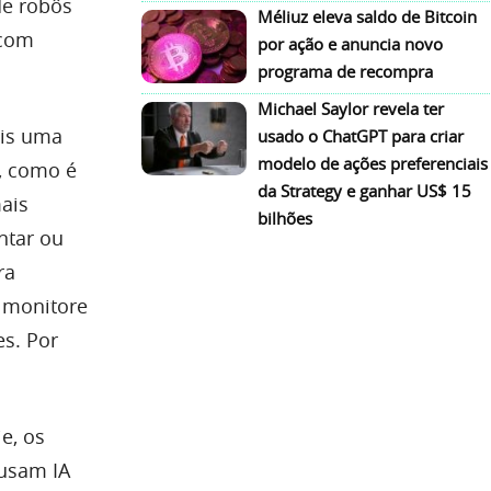
de robôs
Méliuz eleva saldo de Bitcoin
 com
por ação e anuncia novo
programa de recompra
Michael Saylor revela ter
ais uma
usado o ChatGPT para criar
modelo de ações preferenciais
, como é
da Strategy e ganhar US$ 15
ais
bilhões
ntar ou
ra
e monitore
s. Por
e, os
 usam IA