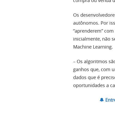
compra ou venda de
Os desenvolvedore
autônomos. Por iss
“aprenderem” com d
inicialmente, não 
Machine Learning.
– Os algoritmos sã
ganhos que, com u
dados que é precis
oportunidades a c
🔔 Ent