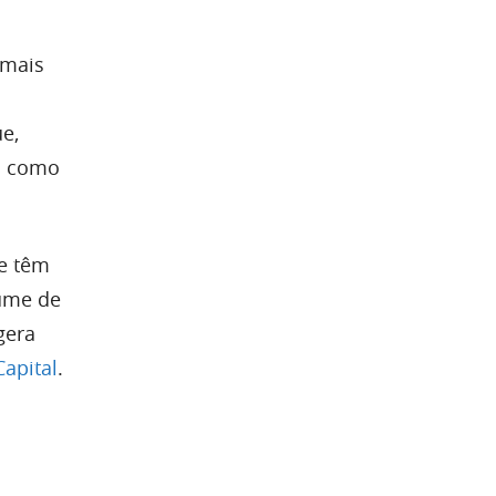
 mais
e,
do como
 e têm
lume de
gera
apital
.