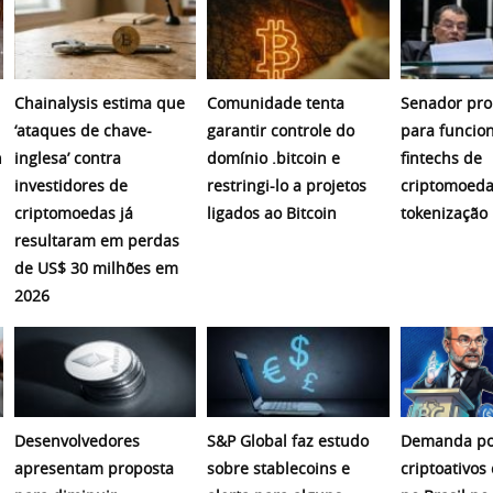
Chainalysis estima que
Comunidade tenta
Senador pro
‘ataques de chave-
garantir controle do
para funcio
n
inglesa’ contra
domínio .bitcoin e
fintechs de
investidores de
restringi-lo a projetos
criptomoeda
criptomoedas já
ligados ao Bitcoin
tokenização
resultaram em perdas
de US$ 30 milhões em
2026
Desenvolvedores
S&P Global faz estudo
Demanda po
apresentam proposta
sobre stablecoins e
criptoativos