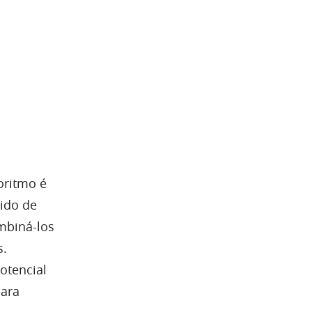
oritmo é
ido de
mbiná-los
s.
otencial
para