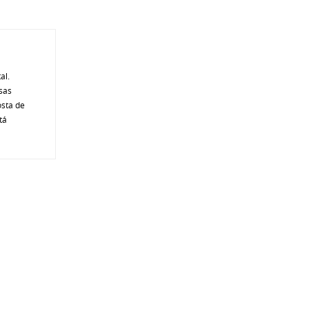
al.
sas
osta de
tá