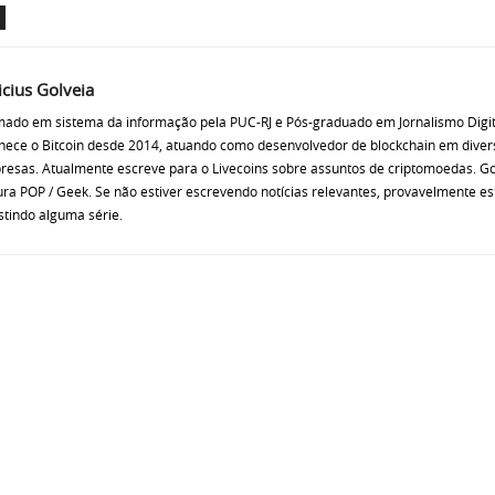
icius Golveia
ado em sistema da informação pela PUC-RJ e Pós-graduado em Jornalismo Digit
ece o Bitcoin desde 2014, atuando como desenvolvedor de blockchain em diver
esas. Atualmente escreve para o Livecoins sobre assuntos de criptomoedas. G
ura POP / Geek. Se não estiver escrevendo notícias relevantes, provavelmente es
stindo alguma série.