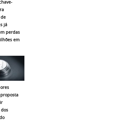
chave-
ra
 de
s já
em perdas
ilhões em
ores
proposta
ir
 dos
 do