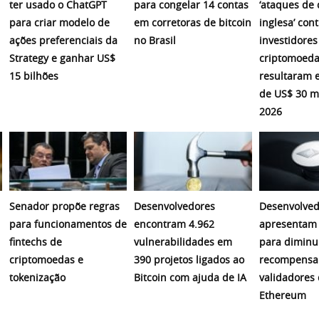
ter usado o ChatGPT
para congelar 14 contas
‘ataques de 
para criar modelo de
em corretoras de bitcoin
inglesa’ cont
ações preferenciais da
no Brasil
investidores
Strategy e ganhar US$
criptomoeda
15 bilhões
resultaram 
de US$ 30 m
2026
Senador propõe regras
Desenvolvedores
Desenvolved
para funcionamentos de
encontram 4.962
apresentam 
fintechs de
vulnerabilidades em
para diminu
criptomoedas e
390 projetos ligados ao
recompensa
tokenização
Bitcoin com ajuda de IA
validadores
Ethereum