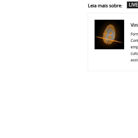
LIVE
Leia mais sobre:
Vin
Form
Conh
empr
cult
assi