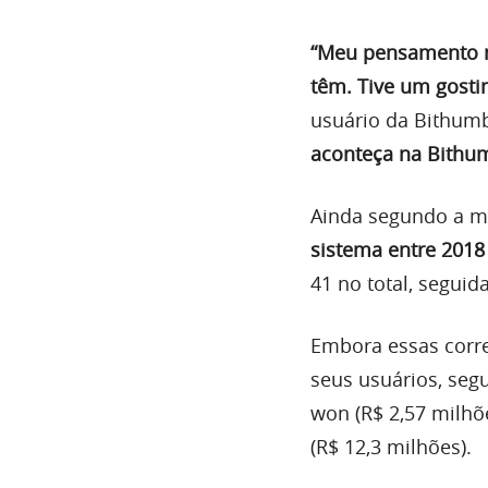
“Meu pensamento na
têm. Tive um gosti
usuário da Bithum
aconteça na Bithu
Ainda segundo a mí
sistema entre 2018
41 no total, seguid
Embora essas corr
seus usuários, seg
won (R$ 2,57 milhõ
(R$ 12,3 milhões).