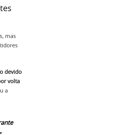
tes
s, mas
tidores
ço devido
or volta
eu a
rante
”