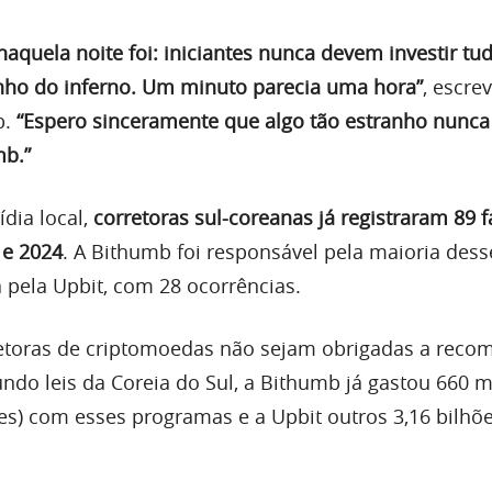
quela noite foi: iniciantes nunca devem investir tu
nho do inferno. Um minuto parecia uma hora”
, escre
b.
“Espero sinceramente que algo tão estranho nunca
mb.”
dia local,
corretoras sul-coreanas já registraram 89 f
 e 2024
. A Bithumb foi responsável pela maioria dess
a pela Upbit, com 28 ocorrências.
etoras de criptomoedas não sejam obrigadas a reco
undo leis da Coreia do Sul, a Bithumb já gastou 660 
es) com esses programas e a Upbit outros 3,16 bilh