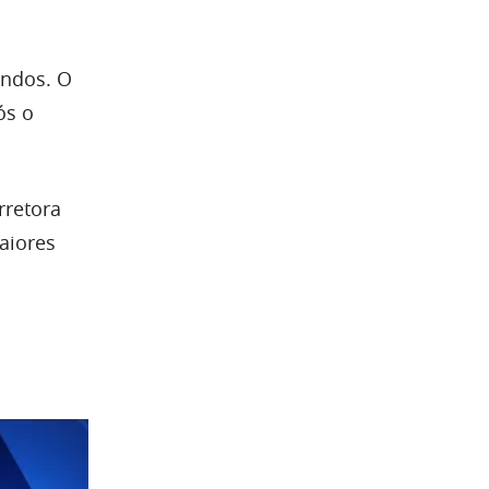
undos. O
ós o
rretora
aiores