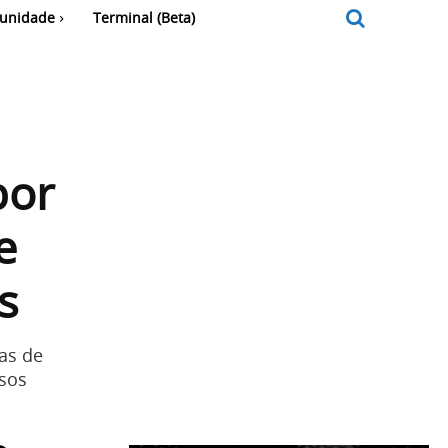
unidade
Terminal (Beta)
por
e
s
has de
asos