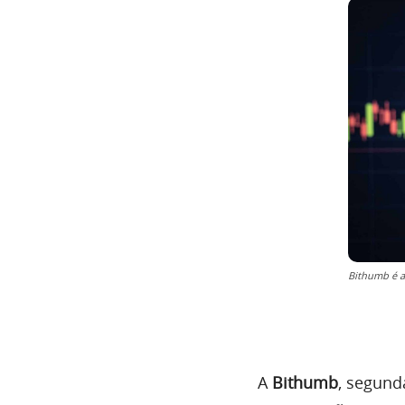
Bithumb é a
A
Bithumb
, segund