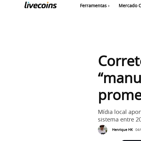
Ferramentas
Mercado C
Corret
“manu
promet
Mídia local apon
sistema entre 2
Henrique HK
04/