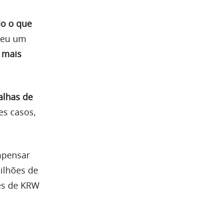
do o que
veu um
 mais
alhas de
es casos,
mpensar
milhões de
ões de KRW