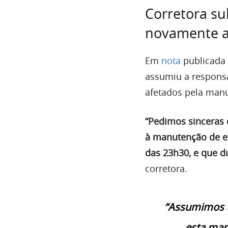
Corretora su
novamente a
Em
nota
publicada 
assumiu a responsa
afetados pela man
“Pedimos sinceras 
à manutenção de em
das 23h30, e que 
corretora.
“Assumimos t
esta man