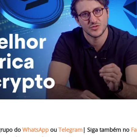
grupo do
WhatsApp
ou
Telegram
|
Siga também no
Fa