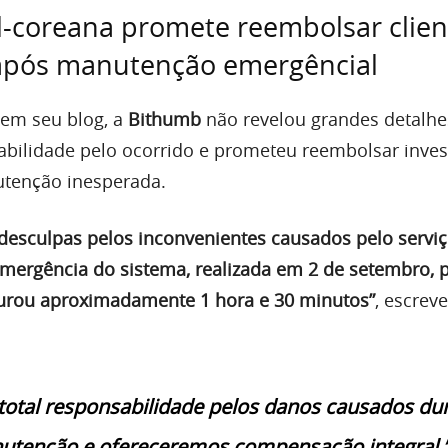
l-coreana promete reembolsar clien
pós manutenção emergêncial
em seu blog, a
Bithumb
não revelou grandes detalhe
bilidade pelo ocorrido e prometeu reembolsar inves
utenção inesperada.
desculpas pelos inconvenientes causados pelo servi
ergência do sistema, realizada em 2 de setembro, p
durou aproximadamente 1 hora e 30 minutos”
, escrev
otal responsabilidade pelos danos causados du
utenção e ofereceremos compensação integral.