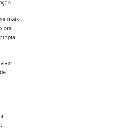
ação.
esa mais
o pra
ptopia
viver
 de
ma
5