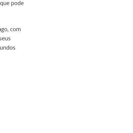
 que pode
vago, com
 seus
fundos