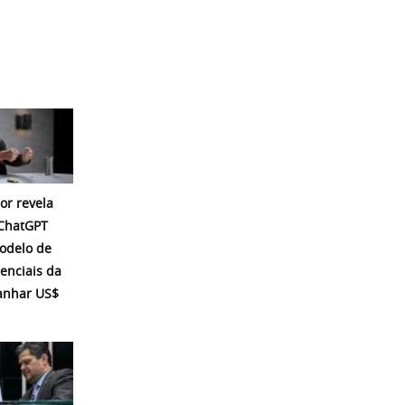
or revela
 ChatGPT
modelo de
enciais da
ganhar US$