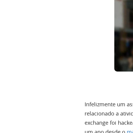
Infelizmente um as
relacionado a ati
exchange foi hacke
um ano desde o
ma