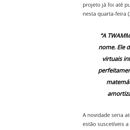
projeto já foi até
nesta quarta-feira (
“A TWAMM r
nome. Ele d
virtuais 
perfeitamen
matemáti
amortiza
A novidade seria a
estão suscetíveis 