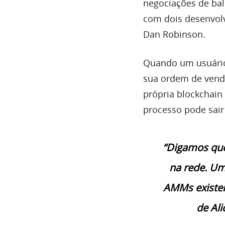
negociações de bal
com dois desenvolv
Dan Robinson.
Quando um usuário 
sua ordem de venda
própria blockchain 
processo pode sair
“Digamos que
na rede. Um
AMMs existen
de Ali