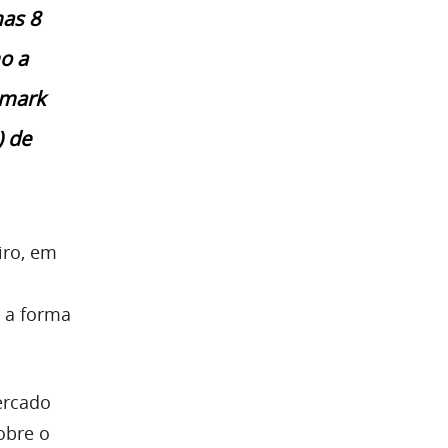
as 8
o a
hmark
 de
iro, em
 a forma
ercado
obre o