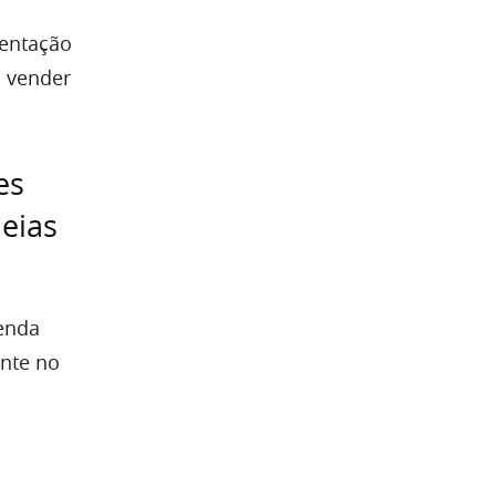
mentação
m vender
es
eias
enda
ente no