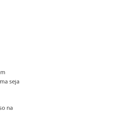
 em
oma seja
so na