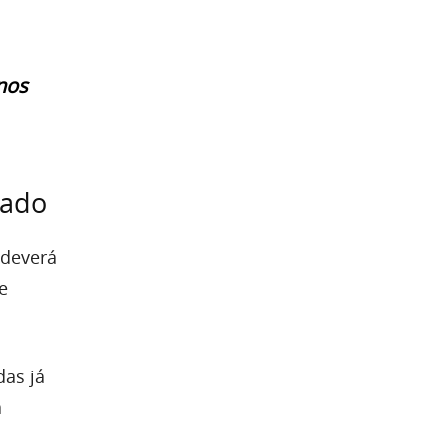
nos
cado
 deverá
e
das já
a