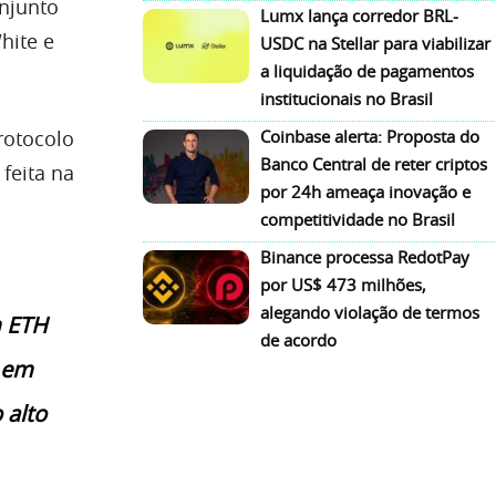
njunto
Lumx lança corredor BRL-
hite e
USDC na Stellar para viabilizar
a liquidação de pagamentos
institucionais no Brasil
rotocolo
Coinbase alerta: Proposta do
Banco Central de reter criptos
feita na
por 24h ameaça inovação e
o
competitividade no Brasil
Binance processa RedotPay
por US$ 473 milhões,
alegando violação de termos
m ETH
de acordo
 em
 alto