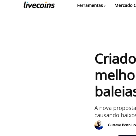
Ferramentas
Mercado C
Criado
melho
baleia
A nova proposta
causando baixos
Gustavo Bertolucc