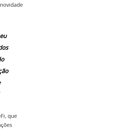
 novidade
seu
dos
ão
ção
e
Fi, que
ações