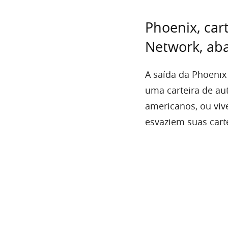
Phoenix, car
Network, ab
A saída da Phoenix 
uma carteira de a
americanos, ou viv
esvaziem suas carte