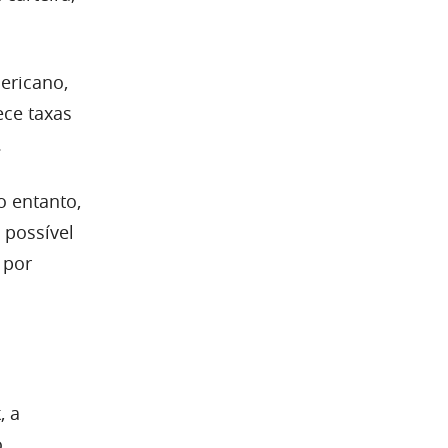
ericano,
ece taxas
.
o entanto,
 possível
 por
, a
o