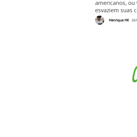
americanos, ou 
esvaziem suas ca
Henrique HK
26/