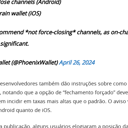
Close channels (Android)
rain wallet (iOS)
ommend *not force-closing* channels, as on-cha
significant.
llet (@PhoenixWallet)
April 26, 2024
 desenvolvedores também dão instruções sobre como 
g, notando que a opção de “fechamento forçado” deve
m incidir em taxas mais altas que o padrão. O aviso 
ndroid quanto de iOS.
 publicação, alguns usuários elogiaram a posição da 