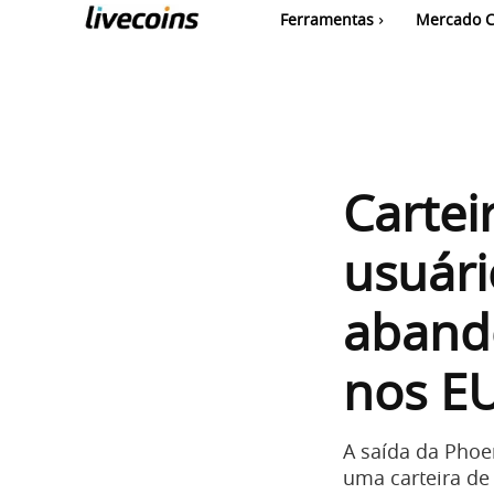
Ferramentas
Mercado C
Cartei
usuár
abando
nos E
A saída da Phoen
uma carteira de