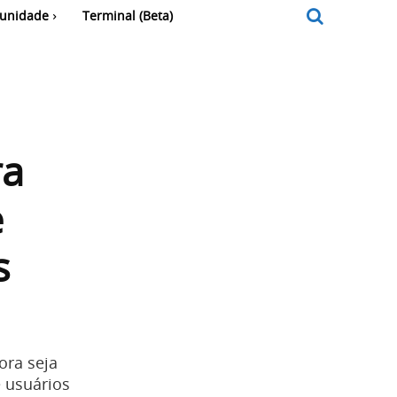
unidade
Terminal (Beta)
ra
e
s
ora seja
 usuários