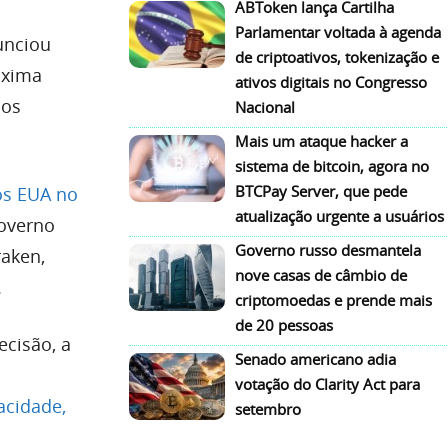
ABToken lança Cartilha
Parlamentar voltada à agenda
unciou
de criptoativos, tokenização e
róxima
ativos digitais no Congresso
ios
Nacional
Mais um ataque hacker a
sistema de bitcoin, agora no
BTCPay Server, que pede
os EUA no
atualização urgente a usuários
governo
Governo russo desmantela
raken,
nove casas de câmbio de
.
criptomoedas e prende mais
de 20 pessoas
cisão, a
Senado americano adia
votação do Clarity Act para
acidade,
setembro