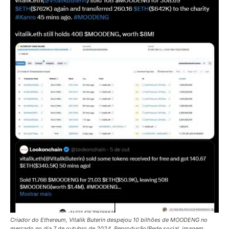
Criador do Ethereum, Vitalik Buterin despejou 10 bilhões de MOODENG no
mercado no dia 7 de outubro de 2024. Reprodução/Rede social, imagem