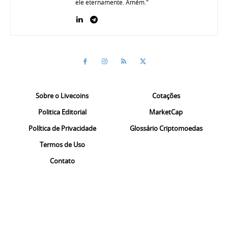
ele eternamente. Amém."
Sobre o Livecoins
Cotações
Politica Editorial
MarketCap
Política de Privacidade
Glossário Criptomoedas
Termos de Uso
Contato
Denúncias
Comprar Bitcoin
© Livecoins Internet LTDA. Todos os direitos reservados.