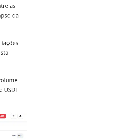
tre as
apso da
ciações
sta
 volume
 e USDT