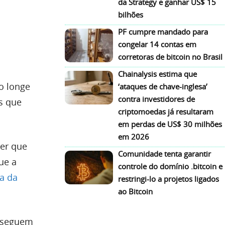
da Strategy e ganhar US$ 15
bilhões
PF cumpre mandado para
congelar 14 contas em
corretoras de bitcoin no Brasil
Chainalysis estima que
o longe
‘ataques de chave-inglesa’
contra investidores de
s que
criptomoedas já resultaram
em perdas de US$ 30 milhões
em 2026
zer que
Comunidade tenta garantir
ue a
controle do domínio .bitcoin e
a da
restringi-lo a projetos ligados
ao Bitcoin
s seguem