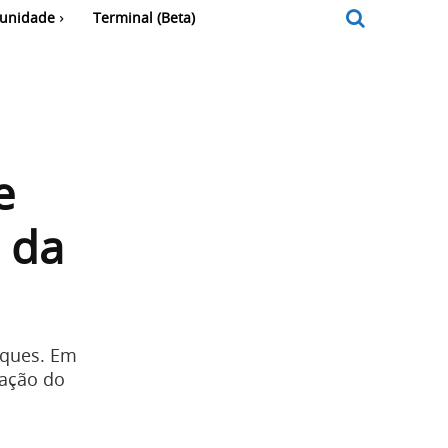
unidade
Terminal (Beta)
e
 da
aques. Em
ração do