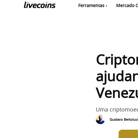
Ferramentas
Mercado C
Cript
ajudan
Venez
Uma criptomoed
Gustavo Bertolucc