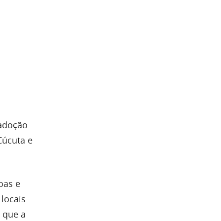
 adoção
Cúcuta e
oas e
locais
 que a