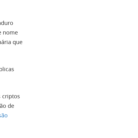
aduro
de nome
nária que
blicas
 criptos
ção de
são