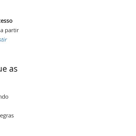
cesso
a partir
tir
ue as
ando
regras