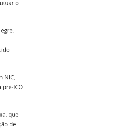
utuar o
legre,
cido
n NIC,
m pré-ICO
ia, que
ção de