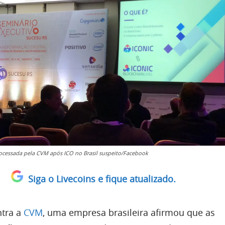
ocessada pela CVM após ICO no Brasil suspeito/Facebook
Siga o Livecoins e fique atualizado.
tra a
CVM
, uma empresa brasileira afirmou que as