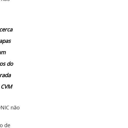
cerca
tapas
 um
os do
irada
S CVM
ONIC não
to de