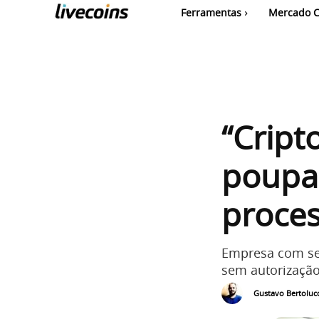
Ferramentas
Mercado C
“Crip
poupa
proce
Empresa com sed
sem autorização
Gustavo Bertolucc