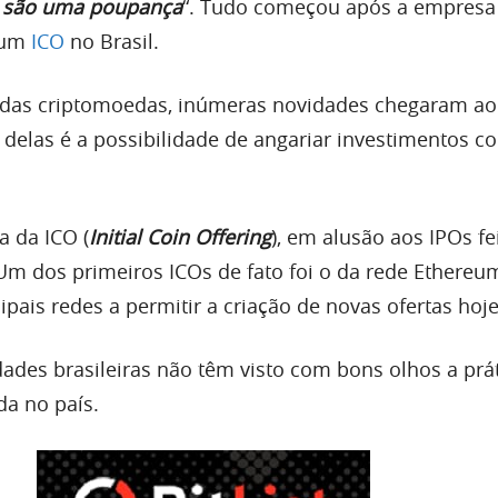
 são uma poupança
“. Tudo começou após a empresa
 um
ICO
no Brasil.
das criptomoedas, inúmeras novidades chegaram a
delas é a possibilidade de angariar investimentos co
.
a da ICO (
Initial Coin Offering
), em alusão aos IPOs f
 Um dos primeiros ICOs de fato foi o da rede Ethereu
pais redes a permitir a criação de novas ofertas hoje
dades brasileiras não têm visto com bons olhos a prát
a no país.