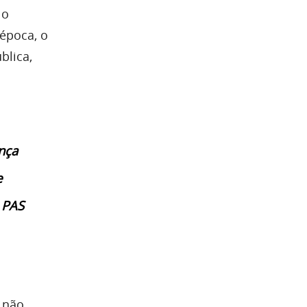
 o
época, o
lica,
nça
e
 PAS
 não