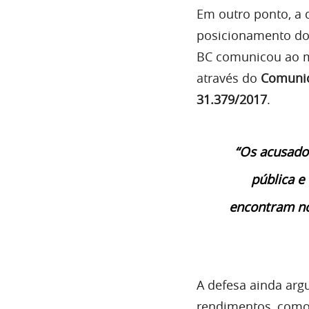
Em outro ponto, a 
posicionamento do
BC comunicou ao m
através do
Comuni
31.379/2017
.
“Os acusado
pública e
encontram no
A defesa ainda arg
rendimentos, como