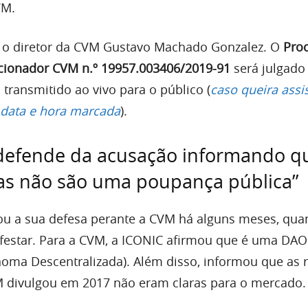
VM.
é o diretor da CVM Gustavo Machado Gonzalez. O
Pro
cionador CVM n.º 19957.003406/2019-91
será julgado 
 transmitido ao vivo para o público (
caso queira assis
a data e hora marcada
).
defende da acusação informando q
as não são uma poupança pública”
ou a sua defesa perante a CVM há alguns meses, qu
festar. Para a CVM, a ICONIC afirmou que é uma DAO
oma Descentralizada). Além disso, informou que as 
M divulgou em 2017 não eram claras para o mercado.