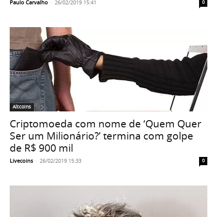
Paulo Carvalho
-
26/02/2019 15:41
0
Altcoins
Criptomoeda com nome de ‘Quem Quer
Ser um Milionário?’ termina com golpe
de R$ 900 mil
Livecoins
-
26/02/2019 15:33
0