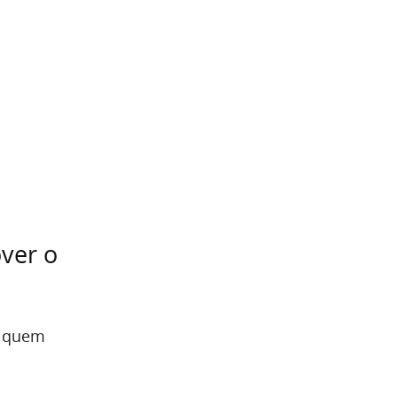
ver o
s quem