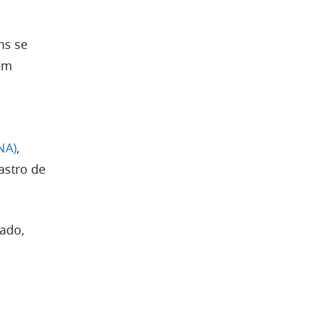
ns se
tem
NA)
,
astro de
cado,