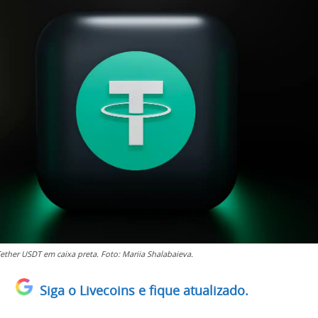
ether USDT em caixa preta. Foto: Mariia Shalabaieva.
Siga o Livecoins e fique atualizado.