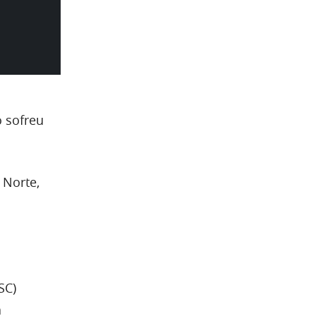
 sofreu
 Norte,
SC)
a