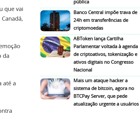
pública
u que vai
Banco Central impõe trava de
o Canadá,
24h em transferências de
criptomoedas
ABToken lança Cartilha
 remoção
Parlamentar voltada à agenda
de criptoativos, tokenização e
o da
ativos digitais no Congresso
Nacional
Mais um ataque hacker a
a até a
sistema de bitcoin, agora no
BTCPay Server, que pede
atualização urgente a usuários
ontra