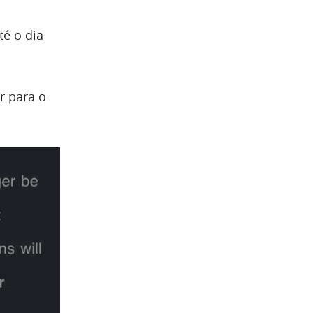
a
té o dia
r para o