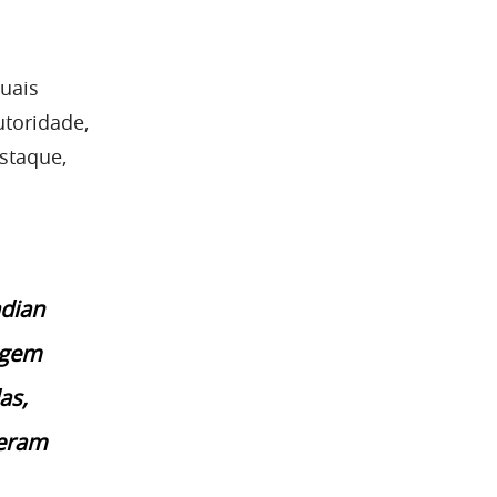
quais
utoridade,
staque,
m
dian
agem
as,
peram