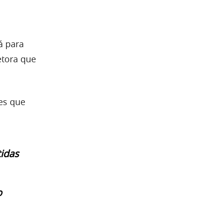
á para
etora que
es que
tidas
o