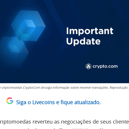
e criptomoedas CryptoCom divulga informação sobre reverter transações. Reprodução.
Siga o Livecoins e fique atualizado.
riptomoedas reverteu as negociações de seus client