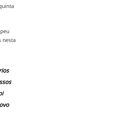
quinta
mpeu
s nesta
rios
ssos
oi
novo