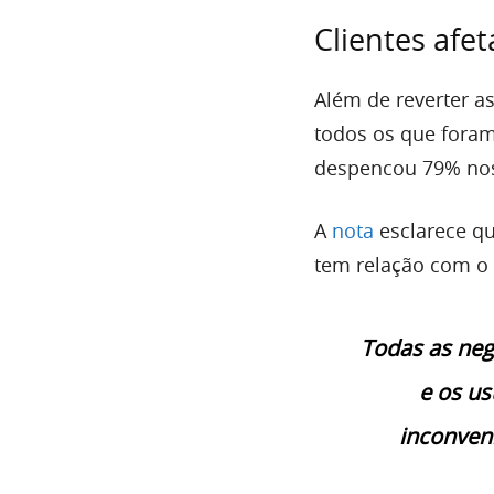
Clientes afe
Além de reverter as
todos os que foram
despencou 79% nos
A
nota
esclarece qu
tem relação com o 
Todas as neg
e os u
inconven