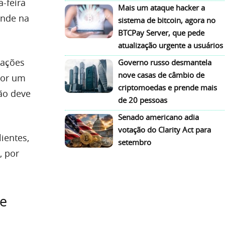
-feira
Mais um ataque hacker a
inde na
sistema de bitcoin, agora no
BTCPay Server, que pede
atualização urgente a usuários
iações
Governo russo desmantela
nove casas de câmbio de
por um
criptomoedas e prende mais
ão deve
de 20 pessoas
Senado americano adia
votação do Clarity Act para
ientes,
setembro
, por
de