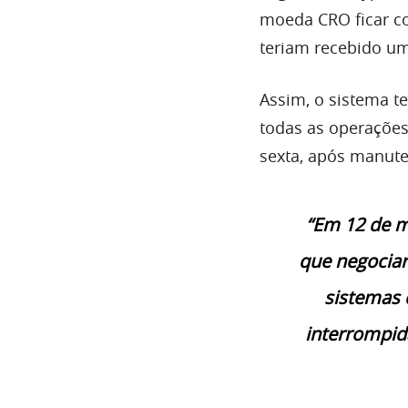
moeda CRO ficar co
teriam recebido um
Assim, o sistema t
todas as operações
sexta, após manut
“Em 12 de m
que negocia
sistemas 
interrompid