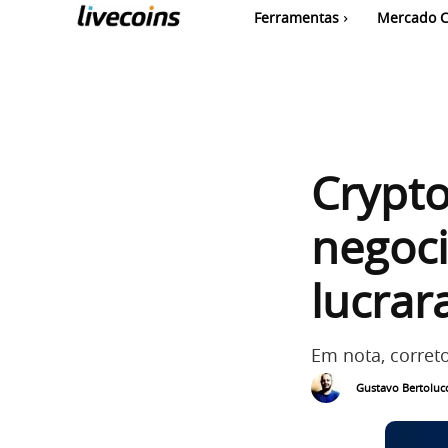
Ferramentas
Mercado C
Crypto
negoci
lucra
Em nota, corret
Gustavo Bertolucc