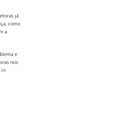
etoras já
iça, como
om a
oblema e
oras nos
 de