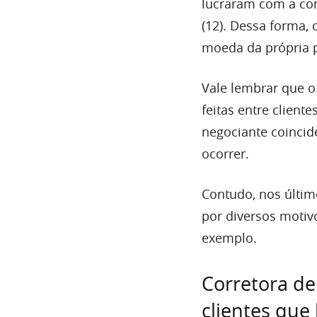
lucraram com a com
(12). Dessa forma, 
moeda da própria 
Vale lembrar que o
feitas entre clien
negociante coincid
ocorrer.
Contudo, nos último
por diversos motivo
exemplo.
Corretora de
clientes qu