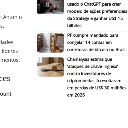
usado o ChatGPT para criar
modelo de ações preferenciais
an Antonio
da Strategy e ganhar US$ 15
s.
bilhões
PF cumpre mandado para
idades
congelar 14 contas em
corretoras de bitcoin no Brasil
 líderes
timentos.
Chainalysis estima que
‘ataques de chave-inglesa’
contra investidores de
ces
criptomoedas já resultaram
em perdas de US$ 30 milhões
count
em 2026
m