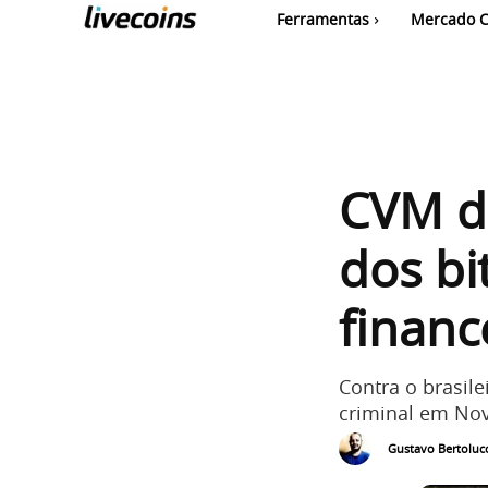
Ferramentas
Mercado C
CVM d
dos bi
financ
Contra o brasile
criminal em Nov
Gustavo Bertolucc