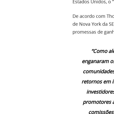
Estados Unidos, o 
De acordo com Thom
de Nova York da SE
promessas de ganh
“Como ale
enganaram os
comunidades 
retornos em i
investidore
promotores a
comissões 