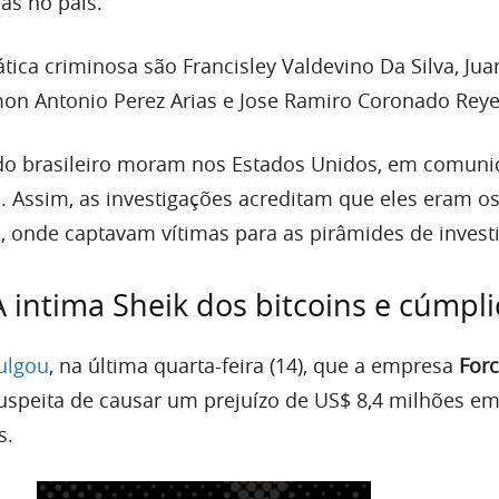
as no país.
tica criminosa são Francisley Valdevino Da Silva, Ju
mon Antonio Perez Arias e Jose Ramiro Coronado Reye
 do brasileiro moram nos Estados Unidos, em comun
. Assim, as investigações acreditam que eles eram os
s, onde captavam vítimas para as pirâmides de inves
intima Sheik dos bitcoins e cúmpli
ulgou
, na última quarta-feira (14), que a empresa
For
uspeita de causar um prejuízo de US$ 8,4 milhões e
s.