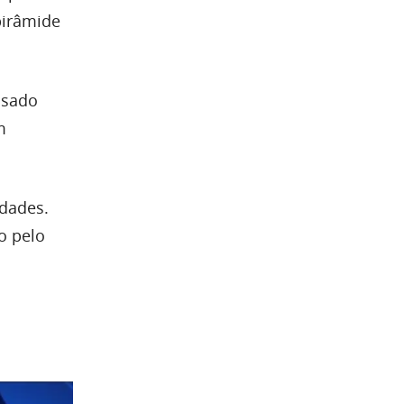
pirâmide
ssado
m
idades.
o pelo