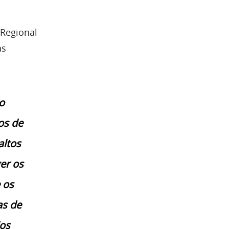
 Regional
as
o
os de
altos
er os
 os
as de
os