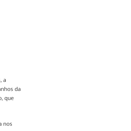
, a
anhos da
o, que
a nos