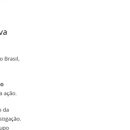
va
 Brasil,
ão
a ação.
o da
stigação.
rupo