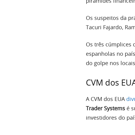
pirâmides financeir
Os suspeitos da prá
Tacuri Fajardo, Ra
Os três cúmplices
espanholas no país
do golpe nos locai
CVM dos EUA 
A CVM dos EUA
div
Trader Systems
é s
investidores do paí