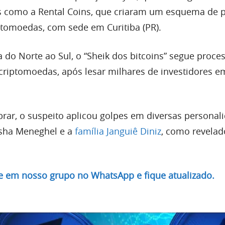
s como a Rental Coins, que criaram um esquema de 
ptomoedas, com sede em Curitiba (PR).
a do Norte ao Sul, o “Sheik dos bitcoins” segue proce
criptomoedas, após lesar milhares de investidores e
brar, o suspeito aplicou golpes em diversas personal
asha Meneghel e a
família Janguiê Diniz
, como revelad
re em nosso grupo no WhatsApp e fique atualizado.