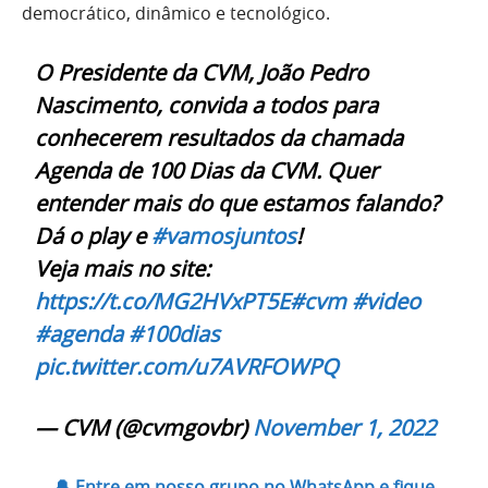
democrático, dinâmico e tecnológico.
O Presidente da CVM, João Pedro
Nascimento, convida a todos para
conhecerem resultados da chamada
Agenda de 100 Dias da CVM. Quer
entender mais do que estamos falando?
Dá o play e
#vamosjuntos
!
Veja mais no site:
https://t.co/MG2HVxPT5E
#cvm
#video
#agenda
#100dias
pic.twitter.com/u7AVRFOWPQ
— CVM (@cvmgovbr)
November 1, 2022
🔔 Entre em nosso grupo no WhatsApp e fique