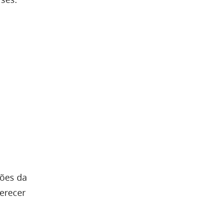
ções da
ferecer