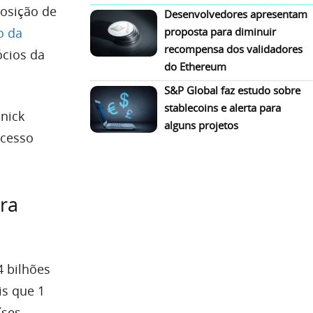
osição de
Desenvolvedores apresentam
o da
proposta para diminuir
recompensa dos validadores
ócios da
do Ethereum
S&P Global faz estudo sobre
stablecoins e alerta para
nick
alguns projetos
ocesso
ra
4 bilhões
is que 1
íses.