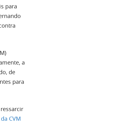
is para
Fernando
contra
VM)
ramente, a
do, de
ntes para
ressarcir
o da CVM