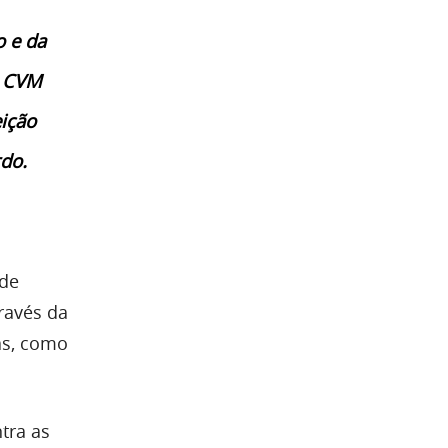
o e da
o CVM
ição
rdo.
 de
ravés da
as, como
tra as