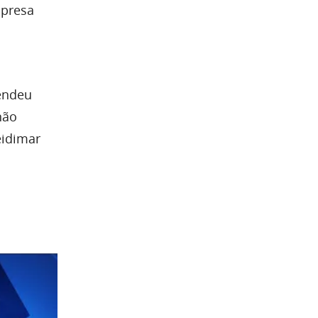
mpresa
endeu
não
eidimar