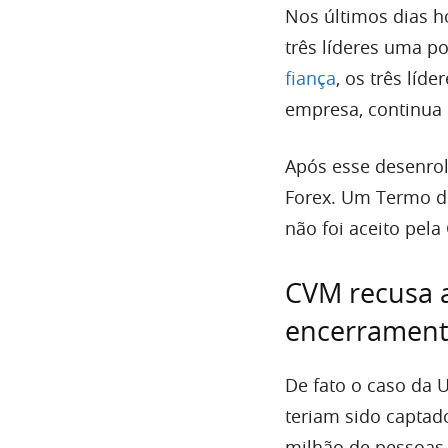
Nos últimos dias 
três líderes uma p
fiança
, os três líd
empresa, continua 
Após esse desenrol
Forex. Um Termo d
não foi aceito pela
CVM recusa a
encerrament
De fato o caso da 
teriam sido captad
milhão de pessoas t