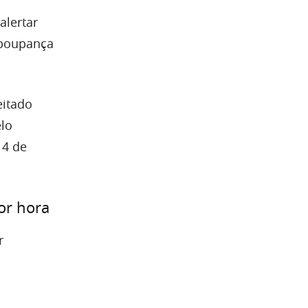
alertar
“poupança
eitado
elo
 4 de
or hora
r