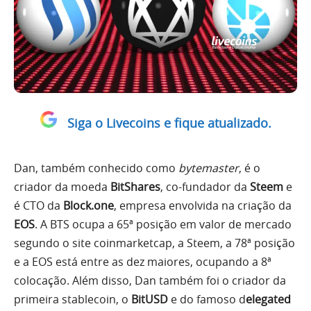
Siga o Livecoins e fique atualizado.
Dan, também conhecido como
bytemaster
, é o
criador da moeda
BitShares
, co-fundador da
Steem
e
é CTO da
Block.one
, empresa envolvida na criação da
EOS
. A BTS ocupa a 65ª posição em valor de mercado
segundo o site coinmarketcap, a Steem, a 78ª posição
e a EOS está entre as dez maiores, ocupando a 8ª
colocação. Além disso, Dan também foi o criador da
primeira stablecoin, o
BitUSD
e do famoso d
elegated