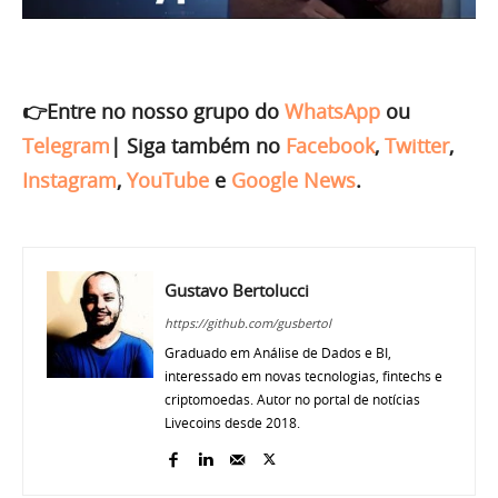
👉Entre no nosso grupo do
WhatsApp
ou
Telegram
|
Siga também no
Facebook
,
Twitter
,
Instagram
,
YouTube
e
Google News
.
Gustavo Bertolucci
https://github.com/gusbertol
Graduado em Análise de Dados e BI,
interessado em novas tecnologias, fintechs e
criptomoedas. Autor no portal de notícias
Livecoins desde 2018.